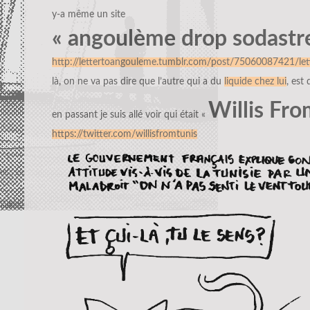
y-a même un site
« angoulème drop sodastr
http://lettertoangouleme.tumblr.com/post/75060087421/lett
là, on ne va pas dire que l’autre qui a du
liquide chez lui
, est 
Willis Fro
en passant je suis allé voir qui était «
https://twitter.com/willisfromtunis