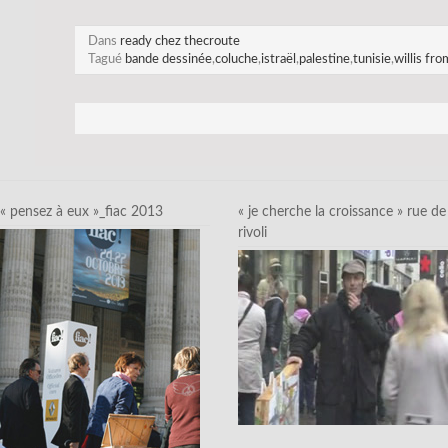
Dans
ready chez thecroute
Tagué
bande dessinée
,
coluche
,
istraël
,
palestine
,
tunisie
,
willis fro
« pensez à eux »_fiac 2013
« je cherche la croissance » rue de
rivoli