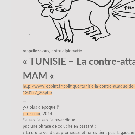
rappellez-vous, notre diplomatie…
« TUNISIE – La contre-att
MAM «
http://www.lepoint.fr/politique/tunisie-la-contre-attaque-
130157_20.php
—
y-a plus d’époque !*
jf le scour
, 2014
*je sais, je sais, je revendique
ps : une phrase de coluche en passant :
« La droite vend des promesses et ne les tient pas, la gauche v