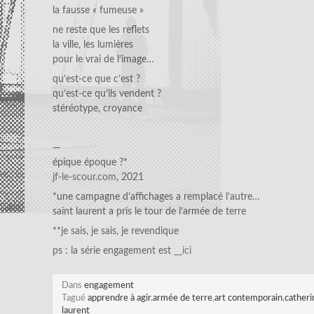
la fausse « fumeuse »
ne reste que les reflets
la ville, les lumières
pour le vrai de l’image…
qu’est-ce que c’est ?
qu’est-ce qu’ils vendent ?
stéréotype, croyance
—
épique époque ?*
jf-le-scour.com
, 2021
*une campagne d’affichages a remplacé l’autre…
saint laurent a pris le tour de l’armée de terre
**je sais, je sais, je revendique
ps : la série engagement est
__ici
Dans
engagement
Tagué
apprendre à agir
,
armée de terre
,
art contemporain
,
cather
laurent