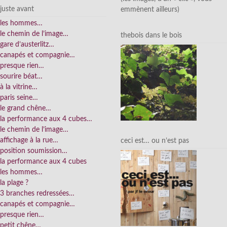
juste avant
emmènent ailleurs)
les hommes…
le chemin de l’image…
thebois dans le bois
gare d’austerlitz…
canapés et compagnie…
presque rien…
sourire béat…
à la vitrine…
paris seine…
le grand chêne…
la performance aux 4 cubes…
le chemin de l’image…
affichage à la rue…
ceci est… ou n’est pas
position soumission…
la performance aux 4 cubes
les hommes…
la plage ?
3 branches redressées…
canapés et compagnie…
presque rien…
petit chêne…