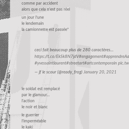
comme par accident
alors que cela n’est pas réel
un jour l’une
le lendemain
la camionnette est passée*
ceci fait beaucoup plus de 280 caractères…
https://t.co/EkSk8N7jdV
#engagement
#apprendreAa
#yvessaintlaurent
#streetart
#artcontemporain
pic.t
— jf le scour (@ready_frog)
January 20, 2021
le soldat est remplacé
par le glamour…
l’action
le noir et blanc
le guerrier
l’imperméable
le kaki