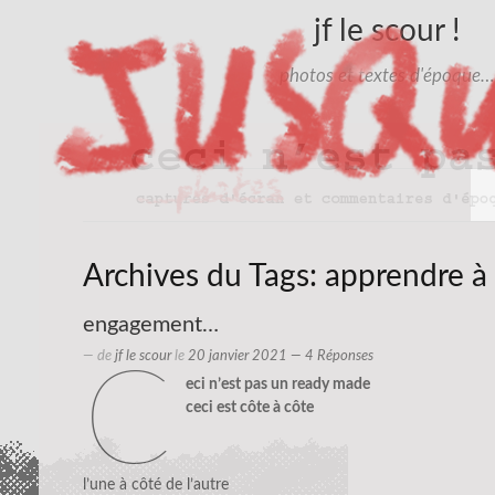
jf le scour !
photos et textes d'époque…
Archives du Tags:
apprendre à 
engagement…
— de
jf le scour
le
20 janvier 2021
— 4 Réponses
c
eci n’est pas un ready made
ceci est côte à côte
l’une à côté de l’autre