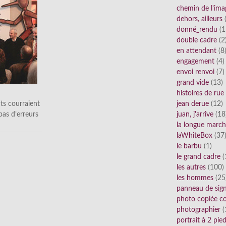
chemin de l'ima
dehors, ailleurs
(
donné_rendu
(1
double cadre
(2
en attendant
(8
engagement
(4)
envoi renvoi
(7)
grand vide
(13)
histoires de rue
ts courraient
jean derue
(12)
 pas d’erreurs
juan, j'arrive
(18
la longue marc
laWhiteBox
(37
le barbu
(1)
le grand cadre
(
les autres
(100)
les hommes
(25
panneau de sig
photo copiée co
photographier
(
portrait à 2 pie