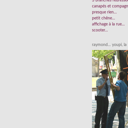
3 branches redress
canapés et compag
presque rien…
petit chêne…
affichage à la rue…
scooter…
raymond… youpi, la p