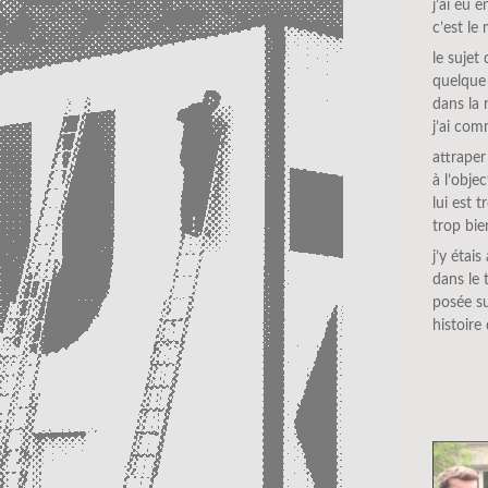
j’ai eu 
c’est le
le sujet
quelque 
dans la 
j’ai com
attraper
à l’obje
lui est 
trop bie
j’y étais
dans le 
posée s
histoire 