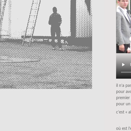
il n’a p
pour avo
premier
pour un 
c’est « a
où est 