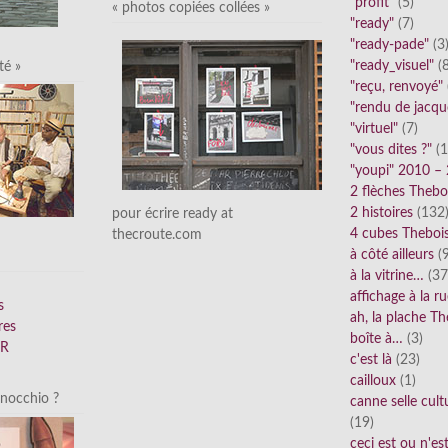
"profit"
(5)
« photos copiées collées »
"ready"
(7)
"ready-pade"
(3
"ready_visuel"
(8
té »
"reçu, renvoyé"
"rendu de jacqu
"virtuel"
(7)
"vous dites ?"
(1
"youpi" 2010 –
2 flèches Thebo
2 histoires
(132
pour écrire ready at
4 cubes Theboi
thecroute.com
à côté ailleurs
(9
à la vitrine…
(37
affichage à la r
s
ah, la plache Th
res
boîte à…
(3)
FR
c'est là
(23)
cailloux
(1)
inocchio ?
canne selle cult
(19)
ceci est ou n'e