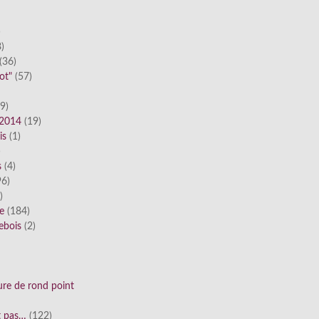
)
)
(36)
ot"
(57)
9)
 2014
(19)
is
(1)
)
s
(4)
6)
)
ue
(184)
ebois
(2)
ure de rond point
st pas…
(122)