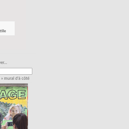
tille
ver…
» mural d’à côté