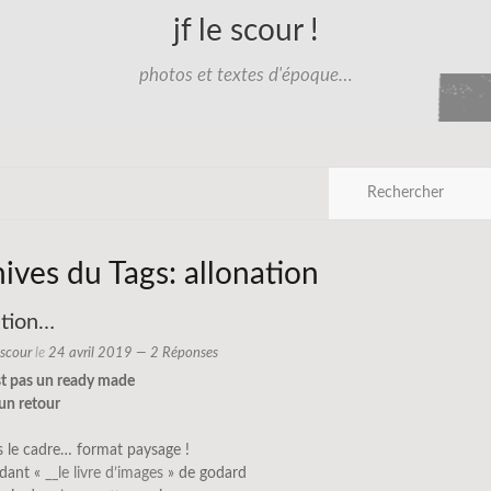
jf le scour !
photos et textes d'époque…
hives du Tags:
allonation
ation…
e scour
le
24 avril 2019
— 2 Réponses
st pas un ready made
 un retour
ris le cadre… format paysage !
rdant «
__le livre d’images
» de godard