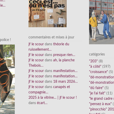
ées…
nie…
commentaires et mises à jour
olice !
jf le scour
dans
théorie du
ruissellement…
catégories
jf le scour
dans
presque rien…
jf le scour
dans
ah, la planche
"203"
(8)
Thebois…
"à côté"
(597)
jf le scour
dans
manifestation…
"croissance"
(5)
jf le scour
dans
manifestation…
"dé-monstratio
jf le scour
dans
18 mars 2026…
"dé-monstratio
jf le scour
dans
canapés et
"dû faire"
(5)
compagnie…
"je l'ai fait"
(11)
2025 à la vitrine… | jf le scour !
"le grand cadre
dans
écart…
"pensez à eux"
(
"pinocchio" 20