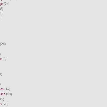
ge
(24)
8)
1)
)
)
(24)
)
he
(3)
)
1)
)
nes
(14)
llée
(33)
15)
ds
(20)