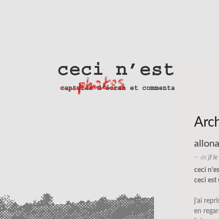
Arc
allon
— de
jf l
ceci n’e
ceci est
j’ai rep
en rega