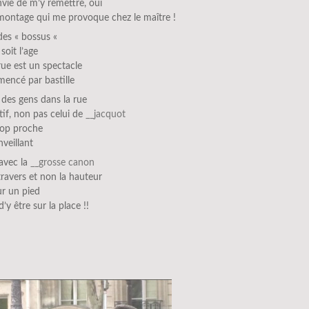
envie de m’y remettre, oui
 montage qui me provoque chez le maître !
 des « bossus «
soit l’age
rue est un spectacle
mencé par bastille
 des gens dans la rue
ctif, non pas celui de
__jacquot
trop proche
nveillant
 avec la
__grosse canon
travers et non la hauteur
ur un pied
d’y être sur la place !!