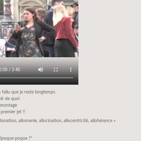
as fallu que je reste longtemps
ir de quoi
 montage
premier jet !!
llonation, allomanie, allocination, allocentricité, allohérence »
l’époque-poque ?*