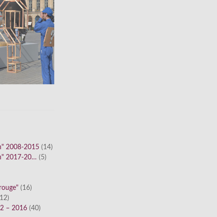
n" 2008-2015
(14)
n" 2017-20…
(5)
 rouge"
(16)
12)
12 – 2016
(40)