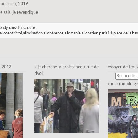
scour.com
, 2019
 je sais, je revendique
eady chez thecroute
allocentricité
,
allocination
,
allohérence
,
allomanie
,
allonation
,
paris11
,
place de la bas
c 2013
« je cherche la croissance » rue de
essayer de trou
rivoli
« macronmirage 