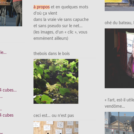
à propos
et en quelques mots
d’où ça vient
dans la vraie vie sans capuche
ohé du bateau, l’
et sans pseudo sur le net…
(les images, d’un « clic », vous
emmènent ailleurs)
nie…
thebois dans le bois
 4 cubes…
e…
« l’art, est-il uti
vendôme…
n…
4 cubes
ceci est… ou n’est pas