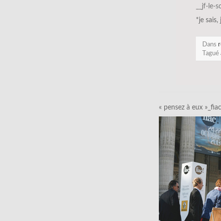
__jf-le-
*je sais,
Dans
r
Tagué
« pensez à eux »_fia