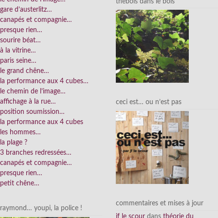
thebois dans le bois
gare d’austerlitz…
canapés et compagnie…
presque rien…
sourire béat…
à la vitrine…
paris seine…
le grand chêne…
la performance aux 4 cubes…
le chemin de l’image…
affichage à la rue…
ceci est… ou n’est pas
position soumission…
la performance aux 4 cubes
les hommes…
la plage ?
3 branches redressées…
canapés et compagnie…
presque rien…
petit chêne…
commentaires et mises à jour
raymond… youpi, la police !
jf le scour
dans
théorie du