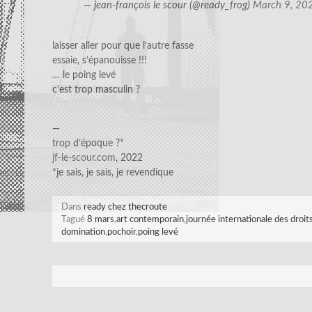
— jean-françois le scour (@ready_frog)
March 9, 20
laisser aller pour que l’autre fasse
essaie, s’épanouisse !!!
… le poing levé
c’est trop masculin ?
—
trop d’époque ?*
jf-le-scour.com
, 2022
*je sais, je sais, je revendique
Dans
ready chez thecroute
Tagué
8 mars
,
art contemporain
,
journée internationale des droi
domination
,
pochoir
,
poing levé