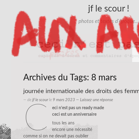
jf le scour !
photos et textes d'époque…
Archives du Tags:
8 mars
journée internationale des droits des fe
— de
jf le scour
le
9 mars 2023
—
Laissez une réponse
c
eci n’est pas un ready made
ceci est un anniversaire
tous les ans
encore une nécessité
comme si on ne devait pas oublier