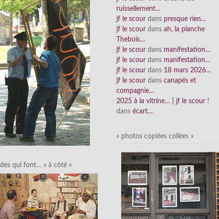
ruissellement…
jf le scour
dans
presque rien…
jf le scour
dans
ah, la planche
Thebois…
jf le scour
dans
manifestation…
jf le scour
dans
manifestation…
jf le scour
dans
18 mars 2026…
jf le scour
dans
canapés et
compagnie…
2025 à la vitrine… | jf le scour !
dans
écart…
« photos copiées collées »
des qui font… « à côté »