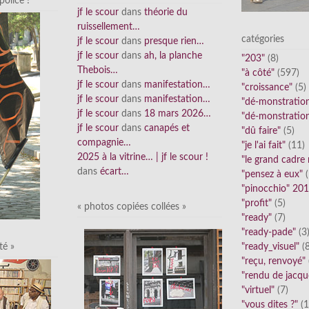
olice !
jf le scour
dans
théorie du
ruissellement…
catégories
jf le scour
dans
presque rien…
jf le scour
dans
ah, la planche
"203"
(8)
Thebois…
"à côté"
(597)
jf le scour
dans
manifestation…
"croissance"
(5)
jf le scour
dans
manifestation…
"dé-monstratio
jf le scour
dans
18 mars 2026…
"dé-monstratio
jf le scour
dans
canapés et
"dû faire"
(5)
compagnie…
"je l'ai fait"
(11)
2025 à la vitrine… | jf le scour !
"le grand cadre
dans
écart…
"pensez à eux"
(
"pinocchio" 20
"profit"
(5)
« photos copiées collées »
"ready"
(7)
"ready-pade"
(3
"ready_visuel"
(8
té »
"reçu, renvoyé"
"rendu de jacqu
"virtuel"
(7)
"vous dites ?"
(1