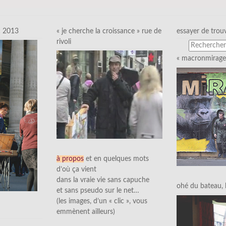
c 2013
« je cherche la croissance » rue de
essayer de trou
rivoli
« macronmirage 
à propos
et en quelques mots
d’où ça vient
dans la vraie vie sans capuche
ohé du bateau, l’
et sans pseudo sur le net…
(les images, d’un « clic », vous
emmènent ailleurs)