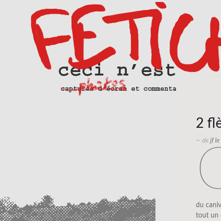
2 f
— de
jf l
du cani
tout un 