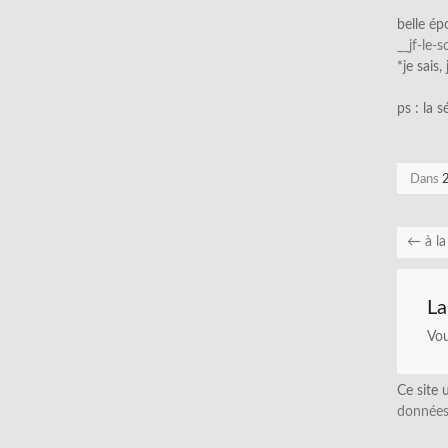
belle ép
__jf-le-
*je sais,
ps : la s
Dans
2
←
à la
La
Vo
Ce site 
données