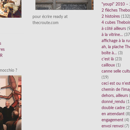
"youpi" 2010 –
2 flèches Thebo
2 histoires
(132
pour écrire ready at
4 cubes Theboi
thecroute.com
à côté ailleurs
(9
à la vitrine…
(37
affichage à la r
s
ah, la plache Th
res
boîte à…
(3)
FR
c'est là
(23)
cailloux
(1)
inocchio ?
canne selle cult
(19)
ceci est ou n'e
chemin de l'ima
dehors, ailleurs
(
donné_rendu
(1
double cadre
(2
en attendant
(8
engagement
(4)
envoi renvoi
(7)