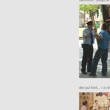
raymond… youpi, la p
des qui font… « à cô