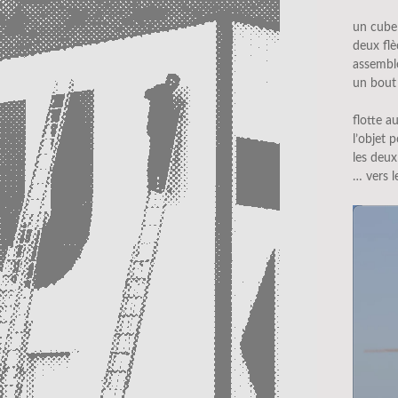
un cube
deux fl
assembl
un bout 
flotte a
l’objet 
les deux
… vers le