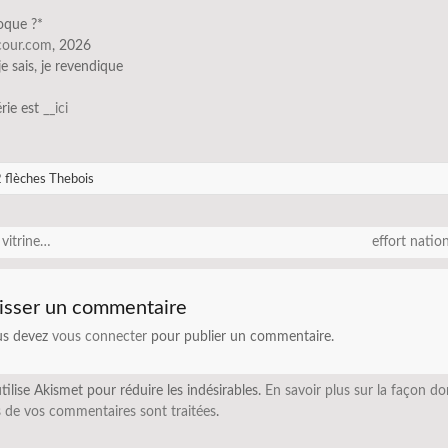
oque ?*
scour.com
, 2026
 je sais, je revendique
érie est
__ici
 flèches Thebois
 vitrine…
effort nati
isser un commentaire
us devez
vous connecter
pour publier un commentaire.
utilise Akismet pour réduire les indésirables.
En savoir plus sur la façon do
 de vos commentaires sont traitées
.