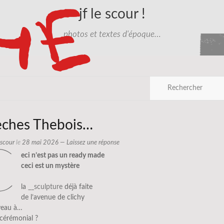
jf le scour !
photos et textes d'époque…
lèches Thebois…
e scour
le
28 mai 2026
—
Laissez une réponse
c
eci n’est pas un ready made
ceci est un mystère
la
__sculpture
déjà faite
de l’avenue de clichy
veau à…
cérémonial ?