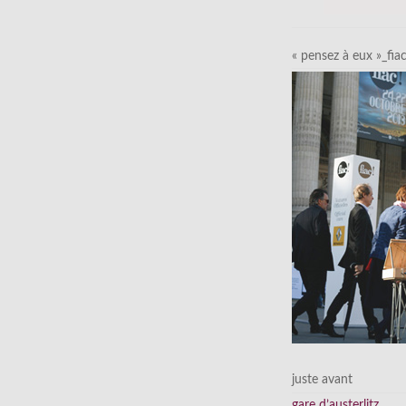
« pensez à eux »_fia
juste avant
gare d’austerlitz…