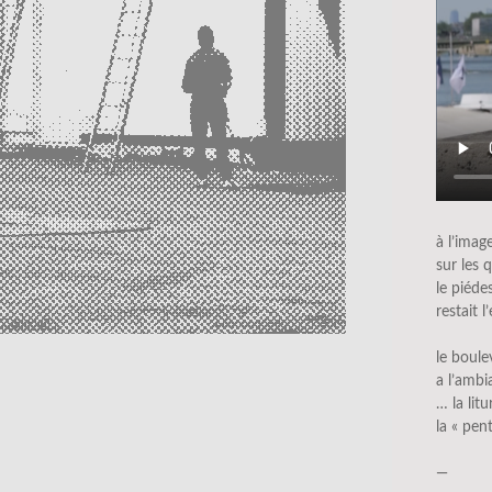
à l’imag
sur les 
le piéde
restait 
le boule
a l’amb
… la lit
la « pen
—