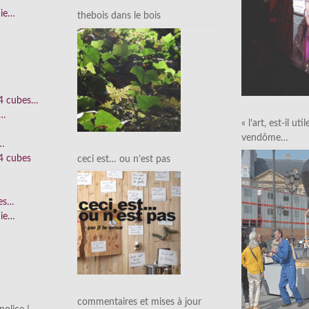
nie…
thebois dans le bois
 4 cubes…
e…
« l’art, est-il uti
vendôme…
n…
4 cubes
ceci est… ou n’est pas
ées…
nie…
commentaires et mises à jour