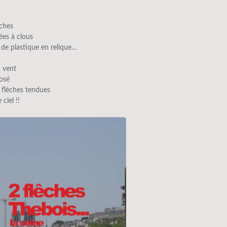
èches
ées à clous
de plastique en relique…
u vent
posé
 flèches tendues
 ciel !!