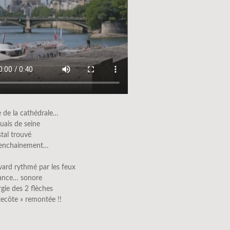
e de la cathédrale…
quais de seine
stal trouvé
l’enchainement…
vard rythmé par les feux
iance… sonore
urgie des 2 flèches
tecôte » remontée !!