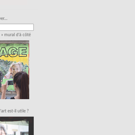
ver…
» mural d’à côté
art est-il utile ?