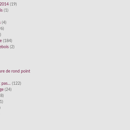
 2014
(19)
is
(1)
)
s
(4)
6)
)
ue
(184)
ebois
(2)
ure de rond point
st pas…
(122)
ge
(24)
8)
1)
)
)