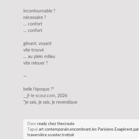
incontournable ?
nécessaire ?
… confort
… confort
gênant, voyant
vite trouvé
… au plein milieu
vite relouer ?
—
belle l’époque ?*
__jf-le-scour.com
, 2026
*je sais, je sais, je revendique
Dans
ready chez thecroute
Tagué
art contemporain
,
encombrant
,
les Parisiens Exagèrent
,
pa
traversière
,
scooter
,
trottoir