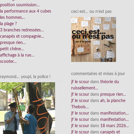
position soumission…
la performance aux 4 cubes
ceci est… ou n’est pas
les hommes…
la plage ?
3 branches redressées…
canapés et compagnie…
presque rien…
petit chêne…
affichage à la rue…
scooter…
commentaires et mises à jour
raymond… youpi, la police !
jf le scour
dans
théorie du
ruissellement…
jf le scour
dans
presque rien…
jf le scour
dans
ah, la planche
Thebois…
jf le scour
dans
manifestation…
jf le scour
dans
manifestation…
jf le scour
dans
18 mars 2026…
jf le scour
dans
canapés et