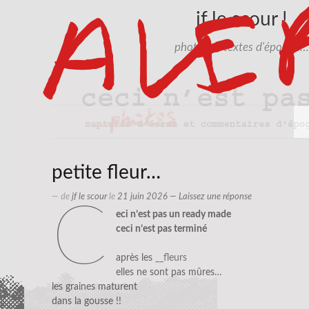
jf le scour !
photos et textes d'époque…
petite fleur…
— de
jf le scour
le
21 juin 2026
—
Laissez une réponse
c
eci n’est pas un ready made
ceci n’est pas terminé
après les
__fleurs
elles ne sont pas mûres…
les graines maturent
dans la gousse !!