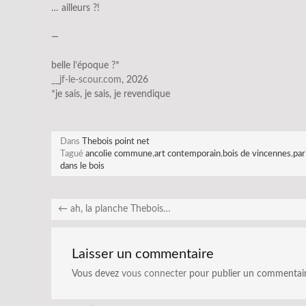
… ailleurs ?!
—
belle l’époque ?*
__jf-le-scour.com
, 2026
*je sais, je sais, je revendique
Dans
Thebois point net
Tagué
ancolie commune
,
art contemporain
,
bois de vincennes
,
par
dans le bois
←
ah, la planche Thebois…
Laisser un commentaire
Vous devez
vous connecter
pour publier un commentair