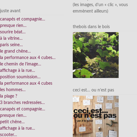
(les images, d’un « clic », vous
juste avant
emmènent ailleurs)
canapés et compagnie…
presque rien…
thebois dans le bois
sourire béat…
à la vitrine…
paris seine…
le grand chêne…
la performance aux 4 cubes…
le chemin de l’image…
affichage à la rue…
position soumission…
la performance aux 4 cubes
les hommes…
ceci est… ou n’est pas
la plage ?
3 branches redressées…
canapés et compagnie…
presque rien…
petit chêne…
affichage à la rue…
scooter…