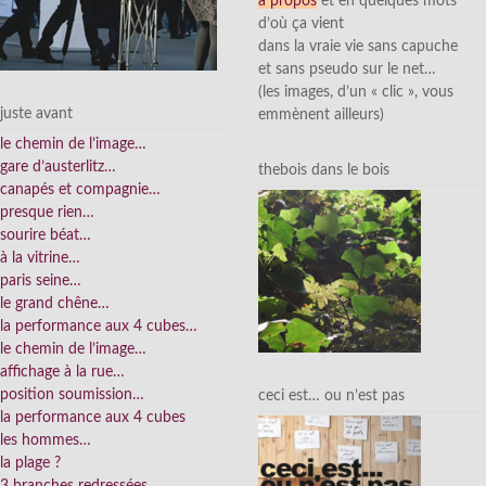
à propos
et en quelques mots
d’où ça vient
dans la vraie vie sans capuche
et sans pseudo sur le net…
(les images, d’un « clic », vous
juste avant
emmènent ailleurs)
le chemin de l’image…
gare d’austerlitz…
thebois dans le bois
canapés et compagnie…
presque rien…
sourire béat…
à la vitrine…
paris seine…
le grand chêne…
la performance aux 4 cubes…
le chemin de l’image…
affichage à la rue…
position soumission…
ceci est… ou n’est pas
la performance aux 4 cubes
les hommes…
la plage ?
3 branches redressées…