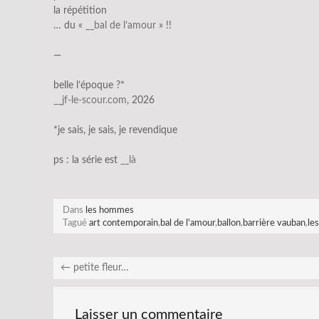
la répétition
… du «
__bal de l’amour
» !!
—
belle l’époque ?*
__jf-le-scour.com
, 2026
*je sais, je sais, je revendique
ps : la série est
__là
Dans
les hommes
Tagué
art contemporain
,
bal de l'amour
,
ballon
,
barrière vauban
,
le
←
petite fleur…
Laisser un commentaire