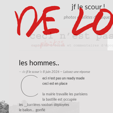
jf le scour !
photos et textes d'époque…
les hommes..
— de
jf le scour
le
8 juin 2026
—
Laissez une réponse
c
eci n’est pas un ready made
ceci est en place
la mairie travaille les parisiens
la bastille est occupée
les
__barrières vauban
déployées
le ballon… gonflé