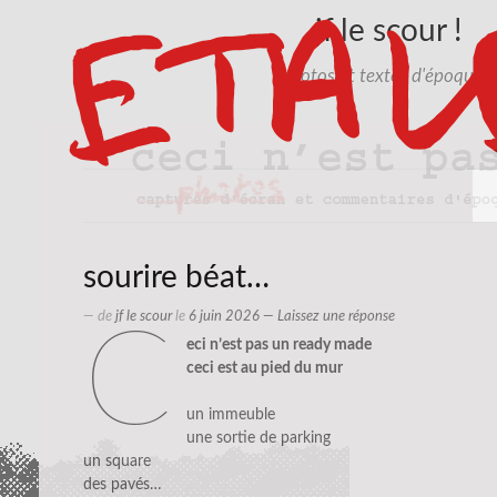
jf le scour !
photos et textes d'époque…
sourire béat…
— de
jf le scour
le
6 juin 2026
—
Laissez une réponse
c
eci n’est pas un ready made
ceci est au pied du mur
un immeuble
une sortie de parking
un square
des pavés…