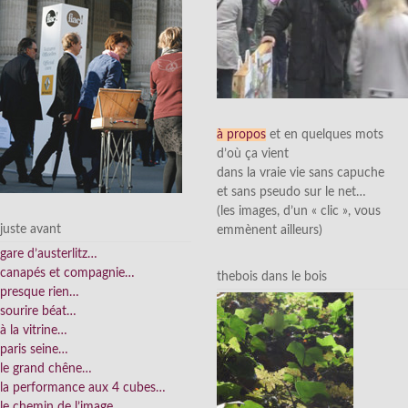
à propos
et en quelques mots
d’où ça vient
dans la vraie vie sans capuche
et sans pseudo sur le net…
(les images, d’un « clic », vous
juste avant
emmènent ailleurs)
gare d’austerlitz…
canapés et compagnie…
thebois dans le bois
presque rien…
sourire béat…
à la vitrine…
paris seine…
le grand chêne…
la performance aux 4 cubes…
le chemin de l’image…