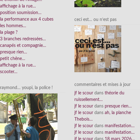
affichage à la rue…
position soumission…
la performance aux 4 cubes
ceci est… ou n’est pas
les hommes…
la plage ?
3 branches redressées…
canapés et compagnie…
presque rien…
petit chêne…
affichage à la rue…
scooter…
commentaires et mises à jour
raymond… youpi, la police !
jf le scour
dans
théorie du
ruissellement…
jf le scour
dans
presque rien…
jf le scour
dans
ah, la planche
Thebois…
jf le scour
dans
manifestation…
jf le scour
dans
manifestation…
jf le scour
dans
18 mars 2026…