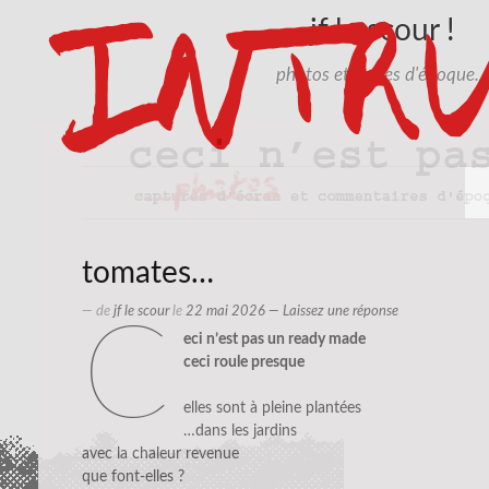
jf le scour !
photos et textes d'époque…
tomates…
— de
jf le scour
le
22 mai 2026
—
Laissez une réponse
c
eci n’est pas un ready made
ceci roule presque
elles sont à pleine plantées
…dans les jardins
avec la chaleur revenue
que font-elles ?