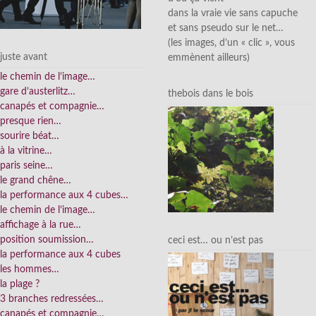
dans la vraie vie sans capuche
et sans pseudo sur le net…
(les images, d’un « clic », vous
juste avant
emmènent ailleurs)
le chemin de l’image…
gare d’austerlitz…
thebois dans le bois
canapés et compagnie…
presque rien…
sourire béat…
à la vitrine…
paris seine…
le grand chêne…
la performance aux 4 cubes…
le chemin de l’image…
affichage à la rue…
position soumission…
ceci est… ou n’est pas
la performance aux 4 cubes
les hommes…
la plage ?
3 branches redressées…
canapés et compagnie…