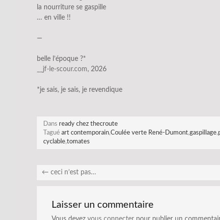
la nourriture se gaspille
… en ville !!
—
belle l’époque ?*
__jf-le-scour.com
, 2026
*je sais, je sais, je revendique
Dans
ready chez thecroute
Tagué
art contemporain
,
Coulée verte René-Dumont
,
gaspillage
,
cyclable
,
tomates
←
ceci n’est pas…
Laisser un commentaire
Vous devez
vous connecter
pour publier un commentair