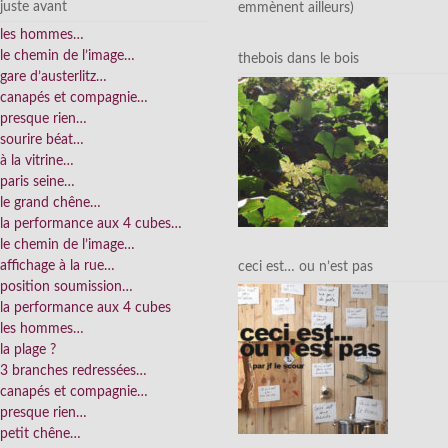
juste avant
emmènent ailleurs)
les hommes…
le chemin de l’image…
thebois dans le bois
gare d’austerlitz…
canapés et compagnie…
presque rien…
sourire béat…
à la vitrine…
paris seine…
le grand chêne…
la performance aux 4 cubes…
le chemin de l’image…
affichage à la rue…
ceci est… ou n’est pas
position soumission…
la performance aux 4 cubes
les hommes…
la plage ?
3 branches redressées…
canapés et compagnie…
presque rien…
petit chêne…