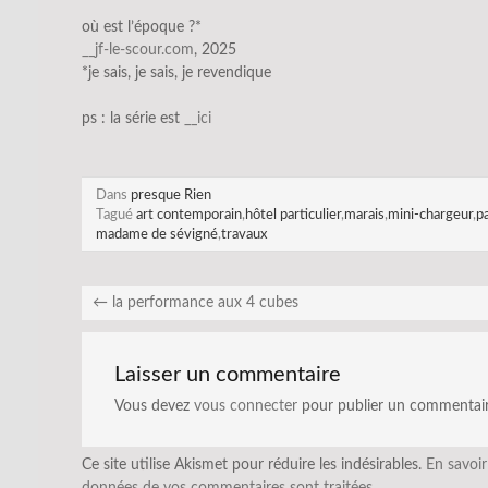
où est l’époque ?*
__jf-le-scour.com
, 2025
*je sais, je sais, je revendique
ps : la série est
__ici
Dans
presque Rien
Tagué
art contemporain
,
hôtel particulier
,
marais
,
mini-chargeur
,
p
madame de sévigné
,
travaux
←
la performance aux 4 cubes
Laisser un commentaire
Vous devez
vous connecter
pour publier un commentair
Ce site utilise Akismet pour réduire les indésirables.
En savoir
données de vos commentaires sont traitées
.