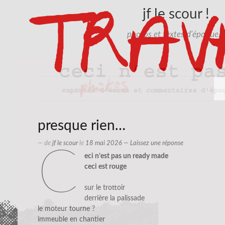
jf le scour !
photos et textes d'époque…
presque rien…
— de
jf le scour
le
18 mai 2026
—
Laissez une réponse
c
eci n’est pas un ready made
ceci est rouge
sur le trottoir
derrière la palissade
le moteur tourne ?
immeuble en chantier