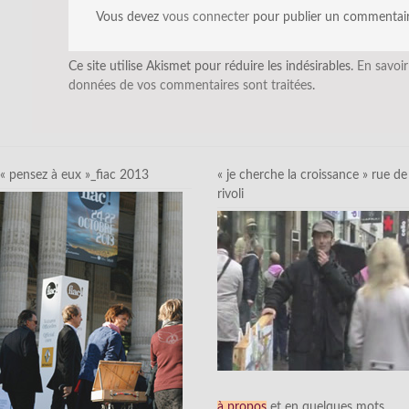
Vous devez
vous connecter
pour publier un commentair
Ce site utilise Akismet pour réduire les indésirables.
En savoir
données de vos commentaires sont traitées
.
« pensez à eux »_fiac 2013
« je cherche la croissance » rue de
rivoli
à propos
et en quelques mots