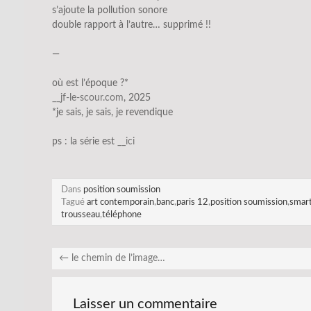
s’ajoute la pollution sonore
double rapport à l’autre… supprimé !!
—
où est l’époque ?*
__jf-le-scour.com
, 2025
*je sais, je sais, je revendique
ps : la série est
__ici
Dans
position soumission
Tagué
art contemporain
,
banc
,
paris 12
,
position soumission
,
smar
trousseau
,
téléphone
←
le chemin de l’image…
Laisser un commentaire