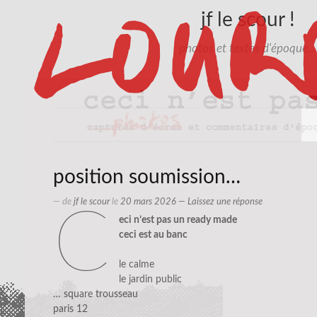
jf le scour !
photos et textes d'époque…
position soumission…
— de
jf le scour
le
20 mars 2026
—
Laissez une réponse
c
eci n’est pas un ready made
ceci est au banc
le calme
le jardin public
… square trousseau
paris 12