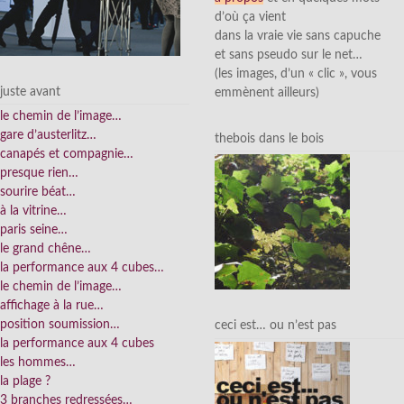
d’où ça vient
dans la vraie vie sans capuche
et sans pseudo sur le net…
(les images, d’un « clic », vous
juste avant
emmènent ailleurs)
le chemin de l’image…
gare d’austerlitz…
thebois dans le bois
canapés et compagnie…
presque rien…
sourire béat…
à la vitrine…
paris seine…
le grand chêne…
la performance aux 4 cubes…
le chemin de l’image…
affichage à la rue…
position soumission…
ceci est… ou n’est pas
la performance aux 4 cubes
les hommes…
la plage ?
3 branches redressées…