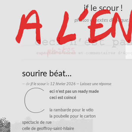
jf le scour !
photos et textes d'époque…
sourire béat…
— de
jf le scour
le
12 février 2026
—
Laissez une réponse
c
eci n’est pas un ready made
ceci est coincé
la rambarde pour le vélo
la poubelle pour le carton
spectacle de rue
celle de geoffroy-saint-hilaire