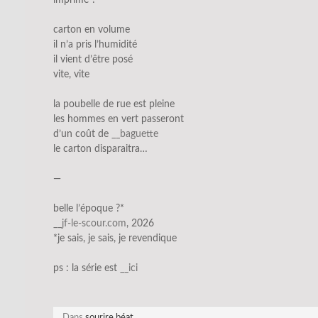
carton en volume
il n’a pris l’humidité
il vient d’être posé
vite, vite
la poubelle de rue est pleine
les hommes en vert passeront
d’un coût de
__baguette
le carton disparaitra…
—
belle l’époque ?*
__jf-le-sc
our.com
, 2026
*je sais, je sais, je revendique
ps : la série est
__ic
i
Dans
sourire béat