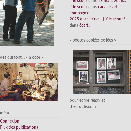
jf le scour
dans
18 mars 2026…
jf le scour
dans
canapés et
compagnie…
2025 à la vitrine… | jf le scour !
dans
écart…
« photos copiées collées »
des qui font… « à côté »
pour écrire ready at
thecroute.com
méta
Connexion
Flux des publications