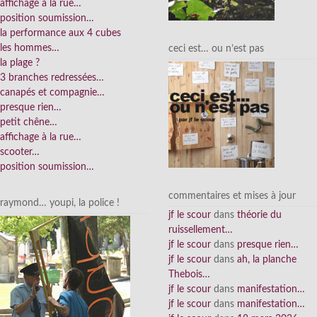
affichage à la rue…
position soumission…
la performance aux 4 cubes
les hommes…
ceci est… ou n’est pas
la plage ?
3 branches redressées…
canapés et compagnie…
presque rien…
petit chêne…
affichage à la rue…
scooter…
position soumission…
commentaires et mises à jour
raymond… youpi, la police !
jf le scour
dans
théorie du
ruissellement…
jf le scour
dans
presque rien…
jf le scour
dans
ah, la planche
Thebois…
jf le scour
dans
manifestation…
jf le scour
dans
manifestation…