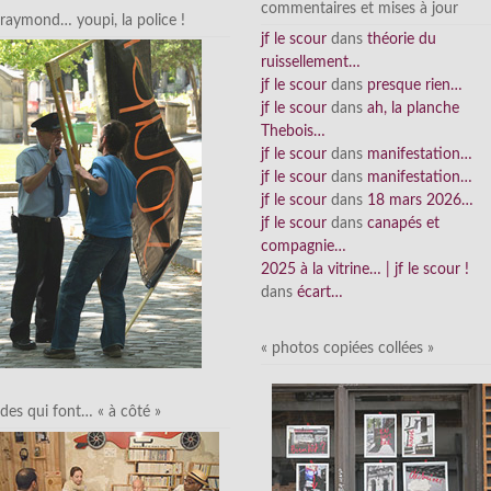
commentaires et mises à jour
raymond… youpi, la police !
jf le scour
dans
théorie du
ruissellement…
jf le scour
dans
presque rien…
jf le scour
dans
ah, la planche
Thebois…
jf le scour
dans
manifestation…
jf le scour
dans
manifestation…
jf le scour
dans
18 mars 2026…
jf le scour
dans
canapés et
compagnie…
2025 à la vitrine… | jf le scour !
dans
écart…
« photos copiées collées »
des qui font… « à côté »