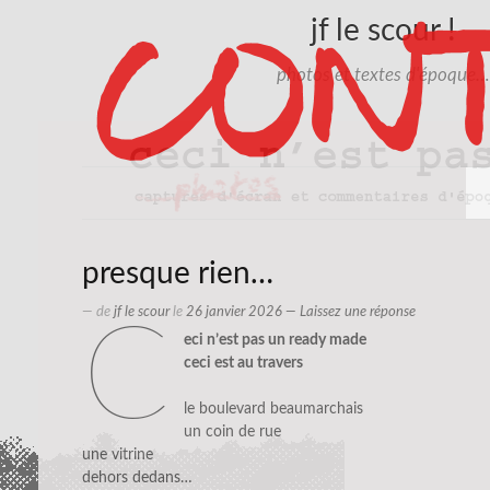
jf le scour !
photos et textes d'époque…
presque rien…
— de
jf le scour
le
26 janvier 2026
—
Laissez une réponse
c
eci n’est pas un ready made
ceci est au travers
le boulevard beaumarchais
un coin de rue
une vitrine
dehors dedans…