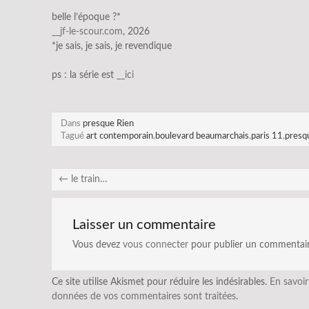
belle l’époque ?*
__jf-le-scour.com
, 2026
*je sais, je sais, je revendique
ps : la série est
__ici
Dans
presque Rien
Tagué
art contemporain
,
boulevard beaumarchais
,
paris 11
,
presq
←
le train…
Laisser un commentaire
Vous devez
vous connecter
pour publier un commentair
Ce site utilise Akismet pour réduire les indésirables.
En savoir
données de vos commentaires sont traitées
.