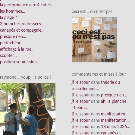
la performance aux 4 cubes
les hommes…
ceci est… ou n’est pas
la plage ?
3 branches redressées…
canapés et compagnie…
presque rien…
petit chêne…
affichage à la rue…
scooter…
position soumission…
commentaires et mises à jour
raymond… youpi, la police !
jf le scour
dans
théorie du
ruissellement…
jf le scour
dans
presque rien…
jf le scour
dans
ah, la planche
Thebois…
jf le scour
dans
manifestation…
jf le scour
dans
manifestation…
jf le scour
dans
18 mars 2026…
jf le scour
dans
canapés et