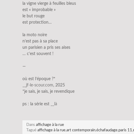
la vigne vierge à feuilles bleus
est « improbable »
le but rouge
est protection…
la moto noire
n’est pas à sa place
un parisien a pris ses aises
… c’est souvent !
—
où est l’époque ?*
__jf-le-scour.com
, 2025
*je sais, je sais, je revendique
ps : la série est
__
l
à
Dans
affichage à la rue
Tagué
affichage à la rue
,
art contemporain
,
échafaudage
,
paris 11
,