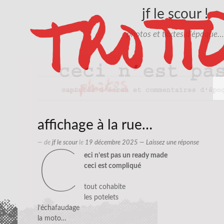
jf le scour !
photos et textes d'époque…
affichage à la rue…
— de
jf le scour
le
19 décembre 2025
—
Laissez une réponse
c
eci n’est pas un ready made
ceci est compliqué
tout cohabite
les potelets
l’échafaudage
la moto…