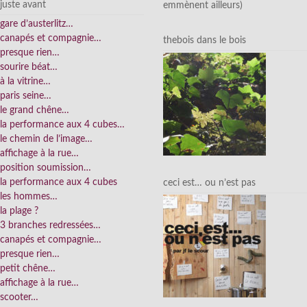
juste avant
emmènent ailleurs)
gare d’austerlitz…
canapés et compagnie…
thebois dans le bois
presque rien…
sourire béat…
à la vitrine…
paris seine…
le grand chêne…
la performance aux 4 cubes…
le chemin de l’image…
affichage à la rue…
position soumission…
la performance aux 4 cubes
ceci est… ou n’est pas
les hommes…
la plage ?
3 branches redressées…
canapés et compagnie…
presque rien…
petit chêne…
affichage à la rue…
scooter…