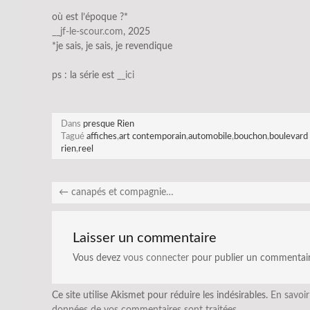
où est l’époque ?*
__jf-le-scour.com
, 2025
*je sais, je sais, je revendique
ps : la série est
__ici
Dans
presque Rien
Tagué
affiches
,
art contemporain
,
automobile
,
bouchon
,
boulevard
rien
,
reel
←
canapés et compagnie…
Laisser un commentaire
Vous devez
vous connecter
pour publier un commentair
Ce site utilise Akismet pour réduire les indésirables.
En savoir
données de vos commentaires sont traitées
.