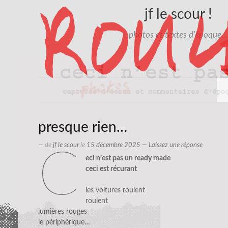
jf le scour !
photos et textes d'époque…
presque rien…
— de
jf le scour
le
15 décembre 2025
—
Laissez une réponse
c
eci n’est pas un ready made
ceci est récurant
les voitures roulent
roulent
lumières rouges
le périphérique…