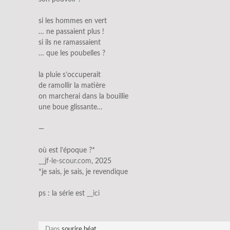
si les hommes en vert
… ne passaient plus !
si ils ne ramassaient
… que les poubelles ?
la pluie s’occuperait
de ramollir la matière
on marcherai dans la bouillie
une boue glissante…
—
où est l’époque ?*
__jf-le-scour.com
, 2025
*je sais, je sais, je revendique
ps : la série est
__ic
i
Dans
sourire béat