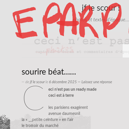
jf le scour !
photos et textes d'époque…
sourire béat……
— de
jf le scour
le
6 décembre 2025
—
Laissez une réponse
c
eci n’est pas un ready made
ceci est à terre
les parisiens exagèrent
avenue daumesnil
la «
__petite ceinture
» en l’air
le trottoir du marché