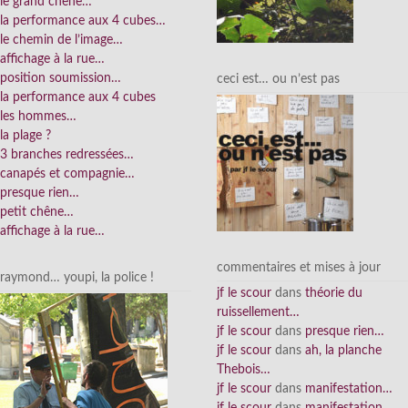
le grand chêne…
la performance aux 4 cubes…
le chemin de l’image…
affichage à la rue…
position soumission…
ceci est… ou n’est pas
la performance aux 4 cubes
les hommes…
la plage ?
3 branches redressées…
canapés et compagnie…
presque rien…
petit chêne…
affichage à la rue…
commentaires et mises à jour
raymond… youpi, la police !
jf le scour
dans
théorie du
ruissellement…
jf le scour
dans
presque rien…
jf le scour
dans
ah, la planche
Thebois…
jf le scour
dans
manifestation…
jf le scour
dans
manifestation…