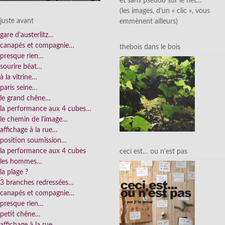
et sans pseudo sur le net…
(les images, d’un « clic », vous
juste avant
emmènent ailleurs)
gare d’austerlitz…
canapés et compagnie…
thebois dans le bois
presque rien…
sourire béat…
à la vitrine…
paris seine…
le grand chêne…
la performance aux 4 cubes…
le chemin de l’image…
affichage à la rue…
position soumission…
la performance aux 4 cubes
ceci est… ou n’est pas
les hommes…
la plage ?
3 branches redressées…
canapés et compagnie…
presque rien…
petit chêne…
affichage à la rue…