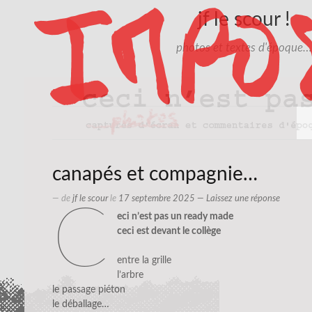
jf le scour !
photos et textes d'époque…
canapés et compagnie…
— de
jf le scour
le
17 septembre 2025
—
Laissez une réponse
c
eci n’est pas un ready made
ceci est devant le collège
entre la grille
l’arbre
le passage piéton
le déballage…