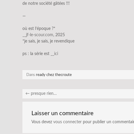
de notre société gâtées !!!
—
où est l’époque ?*
__jf-le-scour.com
, 2025
*je sais, je sais, je revendique
ps : la série est
__ic
i
Dans
ready chez thecroute
←
presque rien…
Laisser un commentaire
Vous devez
vous connecter
pour publier un commentair