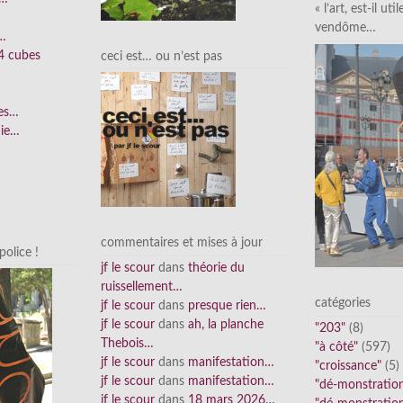
« l’art, est-il uti
vendôme…
n…
4 cubes
ceci est… ou n’est pas
ées…
nie…
commentaires et mises à jour
olice !
jf le scour
dans
théorie du
ruissellement…
catégories
jf le scour
dans
presque rien…
jf le scour
dans
ah, la planche
"203"
(8)
Thebois…
"à côté"
(597)
jf le scour
dans
manifestation…
"croissance"
(5)
jf le scour
dans
manifestation…
"dé-monstratio
jf le scour
dans
18 mars 2026…