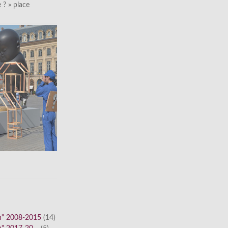
le ? » place
n" 2008-2015
(14)