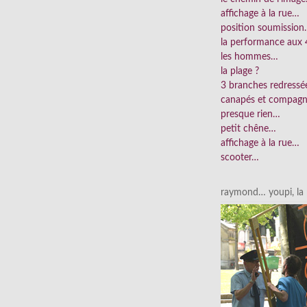
affichage à la rue…
position soumissio
la performance aux 
les hommes…
la plage ?
3 branches redress
canapés et compag
presque rien…
petit chêne…
affichage à la rue…
scooter…
raymond… youpi, la p