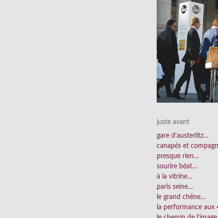
juste avant
gare d’austerlitz…
canapés et compag
presque rien…
sourire béat…
à la vitrine…
paris seine…
le grand chêne…
la performance aux
le chemin de l’imag