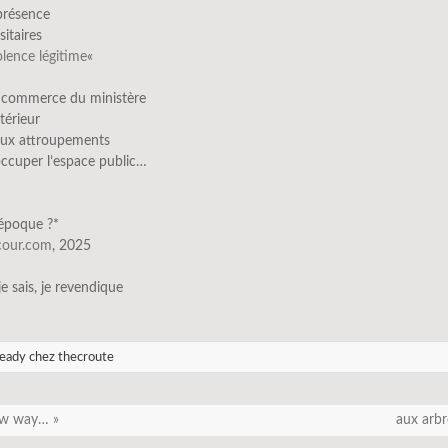
présence
sitaires
olence légitime
«
 commerce du ministère
ntérieur
e aux attroupements
occuper l’espace public…
’époque ?*
scour.com
, 2025
 je sais, je revendique
eady chez thecroute
ow way… »
aux arb