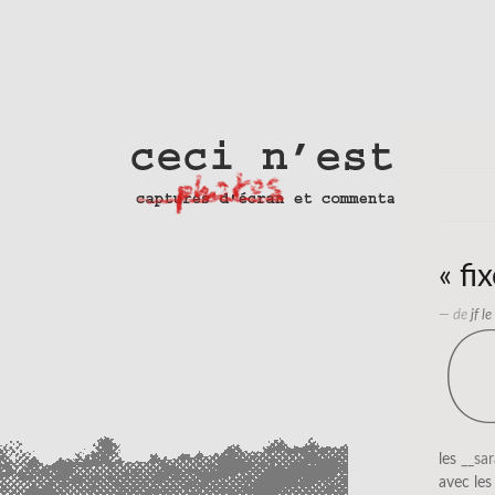
« fi
— de
jf l
les
__sa
avec le