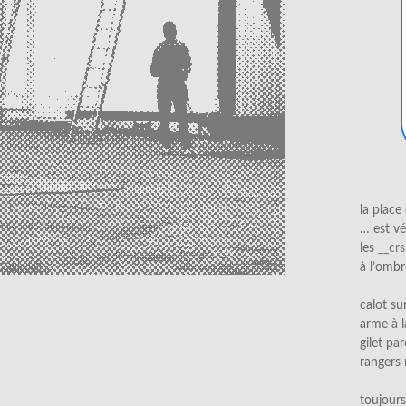
la place 
… est vé
les
__crs
à l’ombr
calot su
arme à l
gilet par
rangers
toujours