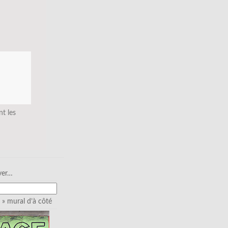
nt les
ver…
» mural d’à côté