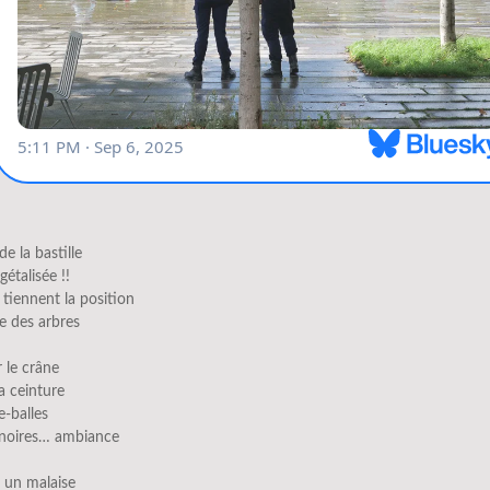
de la bastille
gétalisée !!
tiennent la position
e des arbres
r le crâne
a ceinture
e-balles
 noires… ambiance
 un malaise