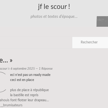
jf le scour !
photos et textes d'époque…
xe… »
e scour
le
6 septembre 2025
— 1 Réponse
c
eci n’est pas un ready made
ceci est en place
plus de place à république
la bastille est repris
rahouis
font flotter leur drapeau…
s
__brumisateurs