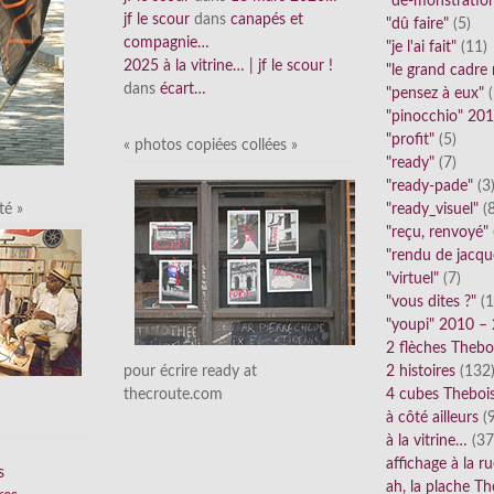
"dé-monstratio
jf le scour
dans
canapés et
"dû faire"
(5)
compagnie…
"je l'ai fait"
(11)
2025 à la vitrine… | jf le scour !
"le grand cadre
dans
écart…
"pensez à eux"
(
"pinocchio" 20
"profit"
(5)
« photos copiées collées »
"ready"
(7)
"ready-pade"
(3
"ready_visuel"
(8
té »
"reçu, renvoyé"
"rendu de jacqu
"virtuel"
(7)
"vous dites ?"
(1
"youpi" 2010 –
2 flèches Thebo
2 histoires
(132
pour écrire ready at
4 cubes Theboi
thecroute.com
à côté ailleurs
(9
à la vitrine…
(37
affichage à la r
s
ah, la plache Th