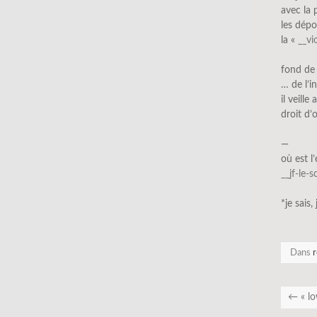
avec la 
les dépo
la «
__vi
fond de
… de l’i
il veill
droit d’
—
où est l
__jf-le-
*je sais,
Dans
r
←
« l