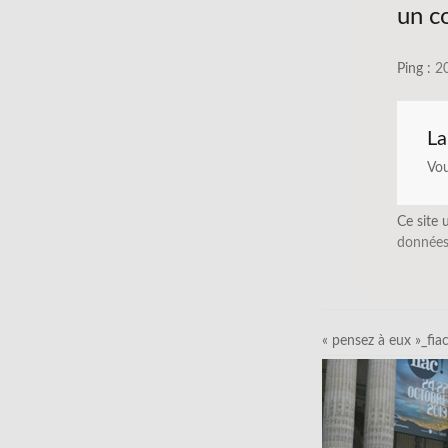
un c
Ping :
20
La
Vo
Ce site 
données
« pensez à eux »_fia