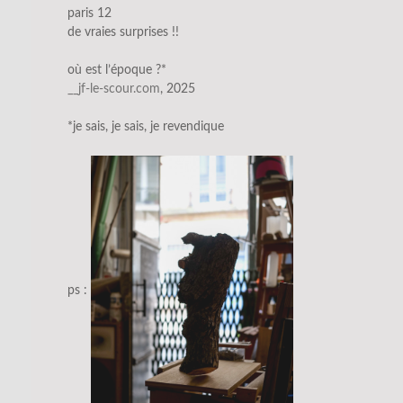
paris 12
de vraies surprises !!
où est l’époque ?*
__jf-le-scour.com
, 2025
*je sais, je sais, je revendique
ps :