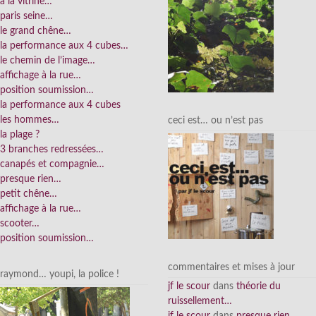
à la vitrine…
paris seine…
le grand chêne…
la performance aux 4 cubes…
le chemin de l’image…
affichage à la rue…
position soumission…
la performance aux 4 cubes
les hommes…
ceci est… ou n’est pas
la plage ?
3 branches redressées…
canapés et compagnie…
presque rien…
petit chêne…
affichage à la rue…
scooter…
position soumission…
commentaires et mises à jour
raymond… youpi, la police !
jf le scour
dans
théorie du
ruissellement…