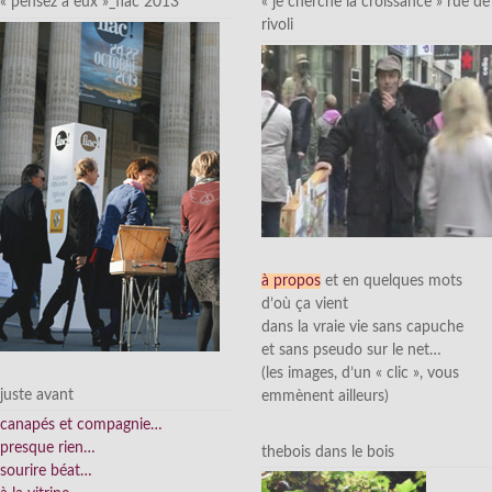
« pensez à eux »_fiac 2013
« je cherche la croissance » rue de
rivoli
à propos
et en quelques mots
d’où ça vient
dans la vraie vie sans capuche
et sans pseudo sur le net…
(les images, d’un « clic », vous
juste avant
emmènent ailleurs)
canapés et compagnie…
presque rien…
thebois dans le bois
sourire béat…