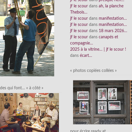
jf le scour
dans
presque rien…
jf le scour
dans
ah, la planche
Thebois…
jf le scour
dans
manifestation…
jf le scour
dans
manifestation…
jf le scour
dans
18 mars 2026…
jf le scour
dans
canapés et
compagnie…
2025 à la vitrine… | jf le scour !
dans
écart…
« photos copiées collées »
des qui font… « à côté »
pour écrire ready at