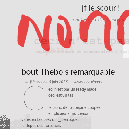
jf le scour !
photos et textes d'époque…
bout Thebois remarquable
— de
jf le scour
le
5 juin 2025
—
Laissez une réponse
c
eci n’est pas un ready made
ceci est un tas
le tronc de l’aubépine coupée
en plusieurs morceaux
vidés en tas près du
__perroquet
le dépôt des forestiers