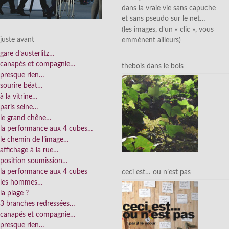
dans la vraie vie sans capuche
et sans pseudo sur le net…
(les images, d’un « clic », vous
juste avant
emmènent ailleurs)
gare d’austerlitz…
canapés et compagnie…
thebois dans le bois
presque rien…
sourire béat…
à la vitrine…
paris seine…
le grand chêne…
la performance aux 4 cubes…
le chemin de l’image…
affichage à la rue…
position soumission…
la performance aux 4 cubes
ceci est… ou n’est pas
les hommes…
la plage ?
3 branches redressées…
canapés et compagnie…
presque rien…