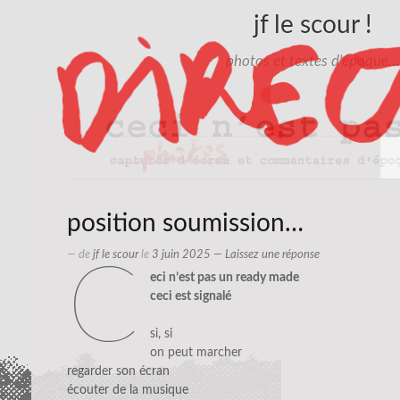
jf le scour !
photos et textes d'époque…
position soumission…
— de
jf le scour
le
3 juin 2025
—
Laissez une réponse
c
eci n’est pas un ready made
ceci est signalé
si, si
on peut marcher
regarder son écran
écouter de la musique