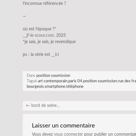
l’inconnue référencée ?
—
où est l’époque ?*
__jf-le-scour.com
, 2025
*je sais, je sais, je revendique
ps : la série est
__ici
Dans
position soumission
Tagué
art contemporain
,
paris 04
,
position soumission
,
rue des fr
bourgeois
,
smartphone
,
téléphone
←
bord de seine…
Laisser un commentaire
Vous devez
vous connecter
pour publier un commentair