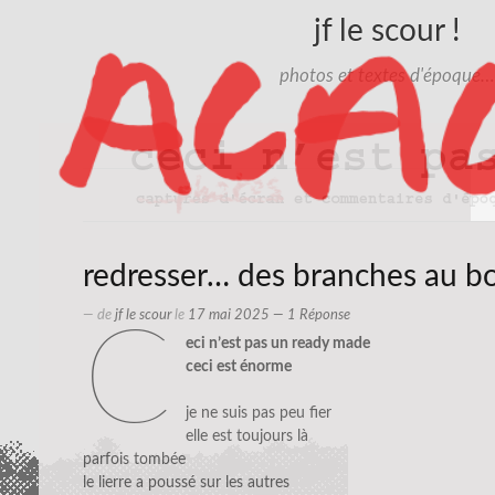
jf le scour !
photos et textes d'époque…
redresser… des branches au bo
— de
jf le scour
le
17 mai 2025
— 1 Réponse
c
eci n’est pas un ready made
ceci est énorme
je ne suis pas peu fier
elle est toujours là
parfois tombée
le lierre a poussé sur les autres