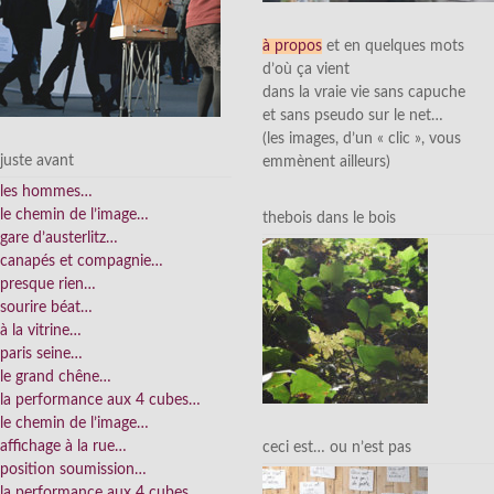
à propos
et en quelques mots
d’où ça vient
dans la vraie vie sans capuche
et sans pseudo sur le net…
(les images, d’un « clic », vous
juste avant
emmènent ailleurs)
les hommes…
le chemin de l’image…
thebois dans le bois
gare d’austerlitz…
canapés et compagnie…
presque rien…
sourire béat…
à la vitrine…
paris seine…
le grand chêne…
la performance aux 4 cubes…
le chemin de l’image…
affichage à la rue…
ceci est… ou n’est pas
position soumission…
la performance aux 4 cubes