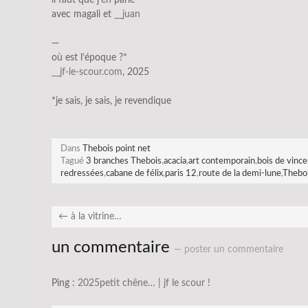
avec magali et
__juan
—
où est l’époque ?*
__jf-le-scour.com
, 2025
*je sais, je sais, je revendique
Dans
Thebois point net
Tagué
3 branches Thebois
,
acacia
,
art contemporain
,
bois de vinc
redressées
,
cabane de félix
,
paris 12
,
route de la demi-lune
,
Theboi
←
à la vitrine…
un commentaire
— poster un commentaire
Ping :
2025petit chêne… | jf le scour !