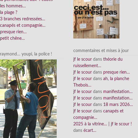
les hommes…
la plage ?
3 branches redressées…
canapés et compagnie…
presque rien…
petit chêne…
commentaires et mises à jour
raymond… youpi, la police !
jf le scour
dans
théorie du
ruissellement…
jf le scour
dans
presque rien…
jf le scour
dans
ah, la planche
Thebois…
jf le scour
dans
manifestation…
jf le scour
dans
manifestation…
jf le scour
dans
18 mars 2026…
jf le scour
dans
canapés et
compagnie…
2025 à la vitrine… | jf le scour !
dans
écart…