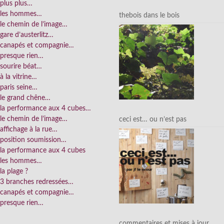
plus plus…
les hommes…
thebois dans le bois
le chemin de l’image…
gare d’austerlitz…
canapés et compagnie…
presque rien…
sourire béat…
à la vitrine…
paris seine…
le grand chêne…
la performance aux 4 cubes…
le chemin de l’image…
ceci est… ou n’est pas
affichage à la rue…
position soumission…
la performance aux 4 cubes
les hommes…
la plage ?
3 branches redressées…
canapés et compagnie…
presque rien…
commentaires et mises à jour