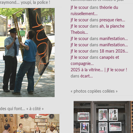
raymond… youpi, la police !
jf le scour
dans
théorie du
ruissellement…
jf le scour
dans
presque rien…
jf le scour
dans
ah, la planche
Thebois…
jf le scour
dans
manifestation…
jf le scour
dans
manifestation…
jf le scour
dans
18 mars 2026…
jf le scour
dans
canapés et
compagnie…
2025 à la vitrine… | jf le scour !
dans
écart…
« photos copiées collées »
des qui font… « à côté »