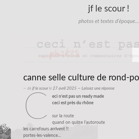
jf le scour !
photos et textes d'époque…
canne selle culture de rond-po
— de
jf le scour
le
27 avril 2025
—
Laissez une réponse
c
eci n’est pas un ready made
ceci est près du rhône
sur la route
quand on quitte l’autoroute
les carrefours arrivent !!
portes-les-valence…