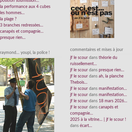
position soumission…
la performance aux 4 cubes
les hommes…
la plage ?
3 branches redressées…
canapés et compagnie…
presque rien…
commentaires et mises à jour
raymond… youpi, la police !
jf le scour
dans
théorie du
ruissellement…
jf le scour
dans
presque rien…
jf le scour
dans
ah, la planche
Thebois…
jf le scour
dans
manifestation…
jf le scour
dans
manifestation…
jf le scour
dans
18 mars 2026…
jf le scour
dans
canapés et
compagnie…
2025 à la vitrine… | jf le scour !
dans
écart…