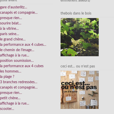
juste avant
emmènent ailleurs)
gare d’austerlitz…
canapés et compagnie…
thebois dans le bois
presque rien…
sourire béat…
à la vitrine…
paris seine…
le grand chêne…
la performance aux 4 cubes…
le chemin de l’image…
affichage à la rue…
position soumission…
la performance aux 4 cubes
ceci est… ou n’est pas
les hommes…
la plage ?
3 branches redressées…
canapés et compagnie…
presque rien…
petit chêne…
affichage à la rue…
scooter…