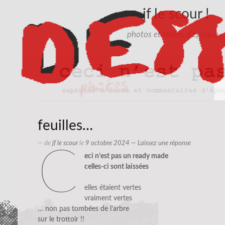
jf le scour !
photos et textes d'époque…
feuilles…
— de
jf le scour
le
9 octobre 2024
—
Laissez une réponse
c
eci n’est pas un ready made
celles-ci sont laissées
elles étaient vertes
vraiment vertes
… non pas tombées de l’arbre
sur le trottoir !!