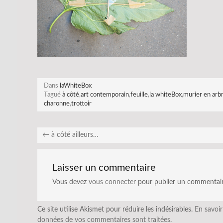
Dans
laWhiteBox
Tagué
à côté
,
art contemporain
,
feuille
,
la whiteBox
,
murier en arb
charonne
,
trottoir
←
à côté ailleurs…
Laisser un commentaire
Vous devez
vous connecter
pour publier un commentair
Ce site utilise Akismet pour réduire les indésirables.
En savoir
données de vos commentaires sont traitées
.