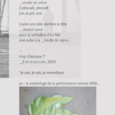
__murier en arbre
il pleuvait, pleuvait
j’en ai pris une
j’avais une idée derrière la tête
… devant aussi
pour la whiteBox d’à côté
une suite à la
__feuille de vigne
…
—
trop d’époque ?*
__jf-le-scour.com
, 2024
*je sais, je sais, je revendique
ps : le subterfuge de la performance minute XXIII…