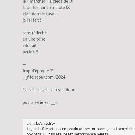
le « marcher » à pieds de lit
la performance minute IX
était dans le tuyau
je l’ai fait !!
sans réfléchir
en une prise
vite fait
parfait !!!
—
trop d’époque ?*
__jf-le-scour.com, 2024
*je sais, je sais, je revendique
ps : la série est
__ici
Dans
laWhiteBox
Tagué
à côté
,
art contemporain
,
art performance
,
jean-françois le
box
,
paris 11
,
passage josset
,
performance minute