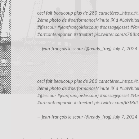
ceci fait beaucoup plus de 280 caractères…
https:/
2ème photo de
#performanceMinute
IX à
#LaWhite
#jflescour
#jeanfrançoislescour
)
#passagejosset
#Par
#artcontemporain
#streetart
pic.twitter.com/s788
— jean-françois le scour (@ready_frog)
July 7, 2024
ceci fait beaucoup plus de 280 caractères…
https:/
3ème photo de
#performanceMinute
IX à
#LaWhite
#jflescour
#jeanfrançoislescour
)
#passagejosset
#Par
#artcontemporain
#streetart
pic.twitter.com/kSfR
— jean-françois le scour (@ready_frog)
July 7, 2024