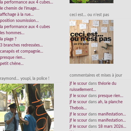
la performance aux 4 cubes…
le chemin de l’image…
affichage à la rue…
ceci est… ou n’est pas
position soumission…
la performance aux 4 cubes
les hommes…
la plage ?
3 branches redressées…
canapés et compagnie…
presque rien…
petit chêne…
commentaires et mises à jour
raymond… youpi, la police !
jf le scour
dans
théorie du
ruissellement…
jf le scour
dans
presque rien…
jf le scour
dans
ah, la planche
Thebois…
jf le scour
dans
manifestation…
jf le scour
dans
manifestation…
jf le scour
dans
18 mars 2026…