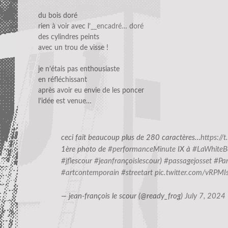
du bois doré
rien à voir avec l’
__encadré… doré
des cylindres peints
avec un trou de visse !
je n’étais pas enthousiaste
en réfléchissant
après avoir eu envie de les poncer
l’idée est venue…
ceci fait beaucoup plus de 280 caractères…
https:/
1ère photo de
#performanceMinute
IX à
#LaWhiteB
#jflescour
#jeanfrançoislescour
)
#passagejosset
#Par
#artcontemporain
#streetart
pic.twitter.com/vRPMI
— jean-françois le scour (@ready_frog)
July 7, 2024