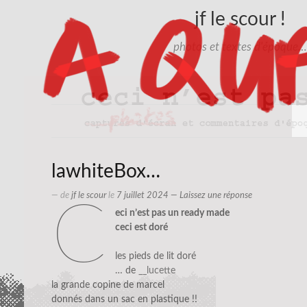
jf le scour !
photos et textes d'époque…
lawhiteBox…
— de
jf le scour
le
7 juillet 2024
—
Laissez une réponse
c
eci n’est pas un ready made
ceci est doré
les pieds de lit doré
… de
__lucette
la grande copine de marcel
donnés dans un sac en plastique !!