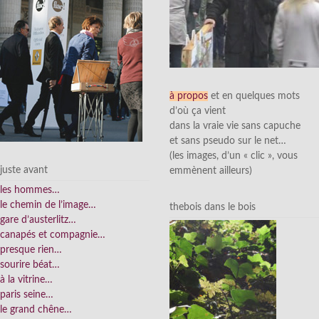
à propos
et en quelques mots
d’où ça vient
dans la vraie vie sans capuche
et sans pseudo sur le net…
(les images, d’un « clic », vous
juste avant
emmènent ailleurs)
les hommes…
le chemin de l’image…
thebois dans le bois
gare d’austerlitz…
canapés et compagnie…
presque rien…
sourire béat…
à la vitrine…
paris seine…
le grand chêne…