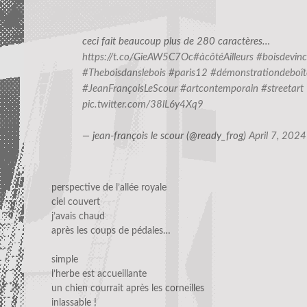
ceci fait beaucoup plus de 280 caractères…
https://t.co/GieAW5C7Oc
#àcôtéAilleurs
#boisdevin
#Theboisdanslebois
#paris12
#démonstrationdeboît
#JeanFrançoisLeScour
#artcontemporain
#streetart
pic.twitter.com/38lL6y4Xq9
— jean-françois le scour (@ready_frog)
April 7, 2024
perspective de l’allée royale
ciel couvert
j’avais chaud
après les coups de pédales…
simple
l’herbe est accueillante
un chien courrait après les corneilles
inlassable !