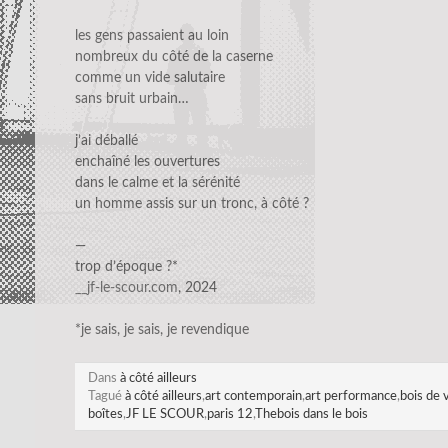
les gens passaient au loin
nombreux du côté de la caserne
comme un vide salutaire
sans bruit urbain…
j’ai déballé
enchaîné les ouvertures
dans le calme et la sérénité
un homme assis sur un tronc, à côté ?
—
trop d’époque ?*
__jf-le-scour.com
, 2024
*je sais, je sais, je revendique
Dans
à côté ailleurs
Tagué
à côté ailleurs
,
art contemporain
,
art performance
,
bois de 
boîtes
,
JF LE SCOUR
,
paris 12
,
Thebois dans le bois