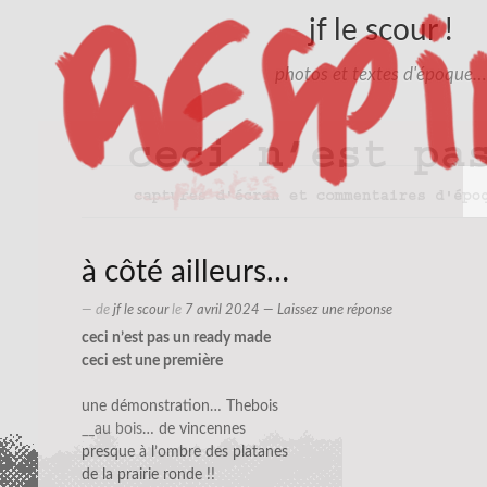
jf le scour !
photos et textes d'époque…
à côté ailleurs…
— de
jf le scour
le
7 avril 2024
—
Laissez une réponse
ceci n’est pas un ready made
ceci est une première
une démonstration… Thebois
__au bois
… de vincennes
presque à l’ombre des platanes
de la prairie ronde !!