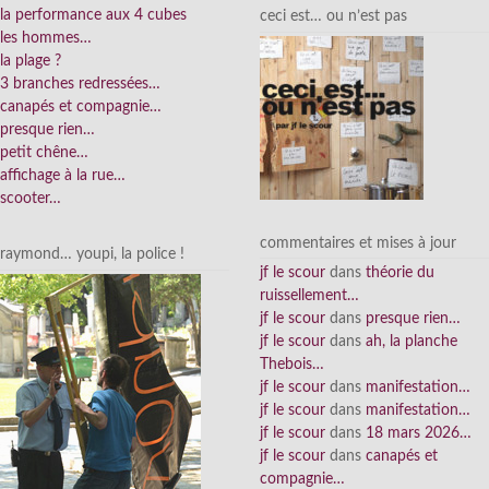
la performance aux 4 cubes
ceci est… ou n’est pas
les hommes…
la plage ?
3 branches redressées…
canapés et compagnie…
presque rien…
petit chêne…
affichage à la rue…
scooter…
commentaires et mises à jour
raymond… youpi, la police !
jf le scour
dans
théorie du
ruissellement…
jf le scour
dans
presque rien…
jf le scour
dans
ah, la planche
Thebois…
jf le scour
dans
manifestation…
jf le scour
dans
manifestation…
jf le scour
dans
18 mars 2026…
jf le scour
dans
canapés et
compagnie…