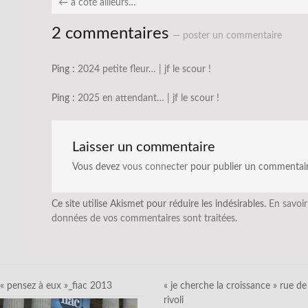
←
à côté ailleurs…
2 commentaires
— poster un commentaire
Ping :
2024 petite fleur… | jf le scour !
Ping :
2025 en attendant… | jf le scour !
Laisser un commentaire
Vous devez
vous connecter
pour publier un commentair
Ce site utilise Akismet pour réduire les indésirables.
En savoir
données de vos commentaires sont traitées
.
« pensez à eux »_fiac 2013
« je cherche la croissance » rue de
rivoli