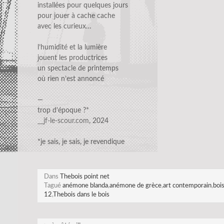
installées pour quelques jours
pour jouer à cache cache
avec les curieux…
l’humidité et la lumière
jouent les productrices
un spectacle de printemps
où rien n’est annoncé
—
trop d’époque ?*
__jf-le-scour.com
, 2024
*je sais, je sais, je revendique
Dans
Thebois point net
Tagué
anémone blanda
,
anémone de grèce
,
art contemporain
,
boi
12
,
Thebois dans le bois