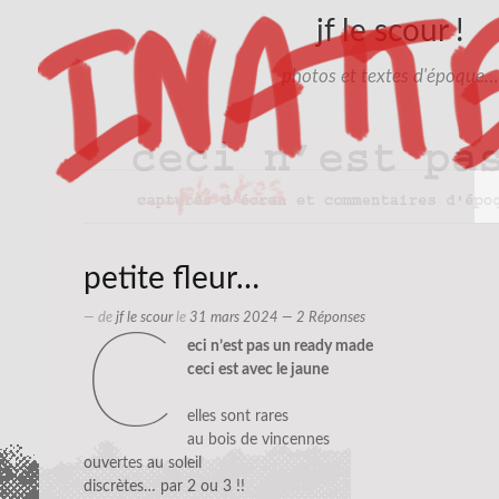
jf le scour !
photos et textes d'époque…
petite fleur…
— de
jf le scour
le
31 mars 2024
— 2 Réponses
c
eci n’est pas un ready made
ceci est avec le jaune
elles sont rares
au bois de vincennes
ouvertes au soleil
discrètes… par 2 ou 3 !!