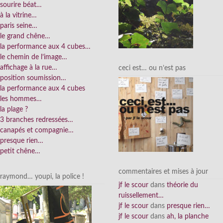
sourire béat…
à la vitrine…
paris seine…
le grand chêne…
la performance aux 4 cubes…
le chemin de l’image…
affichage à la rue…
ceci est… ou n’est pas
position soumission…
la performance aux 4 cubes
les hommes…
la plage ?
3 branches redressées…
canapés et compagnie…
presque rien…
petit chêne…
commentaires et mises à jour
raymond… youpi, la police !
jf le scour
dans
théorie du
ruissellement…
jf le scour
dans
presque rien…
jf le scour
dans
ah, la planche