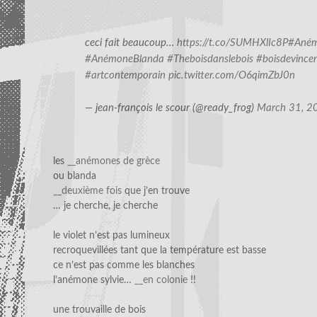
ceci fait beaucoup…
https://t.co/SUMHXlIc8P
#Aném
#AnémoneBlanda
#Theboisdanslebois
#boisdevince
#artcontemporain
pic.twitter.com/O6qimZbJ0n
— jean-françois le scour (@ready_frog)
March 31, 2
les
__anémones de grèce
ou blanda
__deuxième fois
que j’en trouve
… je cherche, je cherche
le violet n’est pas lumineux
recroquevillées tant que la température est basse
ce n’est pas comme les blanches
l’anémone sylvie…
__en colonie
!!
une trouvaille de bois