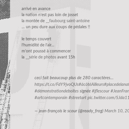
arrivé en avance
la nation n’est pas loin de josset
la montée de
__faubourg saint-antoine
… un peu dure aux coups de pédales !!
le temps couvert
l’humidité de l’air…
m’ont poussé à commencer
la
__série de photos
avant 15h
ceci fait beaucoup plus de 280 caractères…
https://t.co/FdY9jvoQUs
#àcôtéAilleurs
#placedelana
#démonstrationdeboîtes
signée
#jflescour
#JeanFran
#artcontemporain
#streetart
pic.twitter.com/SJda
— jean-françois le scour (@ready_frog)
March 10, 2