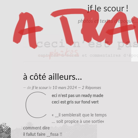
jf le scour !
photos et textes d'époque…
à côté ailleurs…
— de
jf le scour
le
10 mars 2024
— 2 Réponses
c
eci n’est pas un ready made
ceci est gris sur fond vert
«
__il semblerait que le temps
… soit propice à une sortie
«
comment dire
il fallut faire
__fissa !!