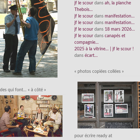
jf le scour
dans
ah, la planche
Thebois…
jf le scour
dans
manifestation…
jf le scour
dans
manifestation…
jf le scour
dans
18 mars 2026…
jf le scour
dans
canapés et
compagnie…
2025 à la vitrine… | jf le scour !
dans
écart…
« photos copiées collées »
des qui font… « à côté »
pour écrire ready at