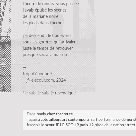
l’heure de rendez-vous passée
j’avais épuisé les scènes
de la mariane noire
les pieds dans l’herbe…
j’ai descendu le boulevard
sous les gouttes qui arrivaient
juste le temps de retrouver
presque sec à la maison !!
—
trop d’époque ?
__jf-le-scour.com
, 2024
*je sais, je sais, je revendique
Dans
ready chez thecroute
Tagué
à côté ailleurs
,
art contemporain
,
art performance
,
démonstr
françois le scour
,
JF LE SCOUR
,
paris 12
,
place de la nation
,
street