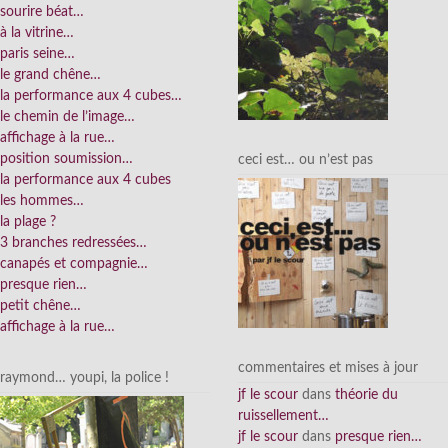
sourire béat…
à la vitrine…
paris seine…
le grand chêne…
la performance aux 4 cubes…
le chemin de l’image…
affichage à la rue…
position soumission…
ceci est… ou n’est pas
la performance aux 4 cubes
les hommes…
la plage ?
3 branches redressées…
canapés et compagnie…
presque rien…
petit chêne…
affichage à la rue…
commentaires et mises à jour
raymond… youpi, la police !
jf le scour
dans
théorie du
ruissellement…
jf le scour
dans
presque rien…