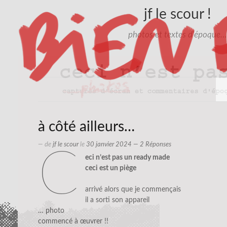
jf le scour !
photos et textes d'époque…
à côté ailleurs…
— de
jf le scour
le
30 janvier 2024
— 2 Réponses
c
eci n’est pas un ready made
ceci est un piège
arrivé alors que je commençais
il a sorti son appareil
… photo
commencé à œuvrer !!