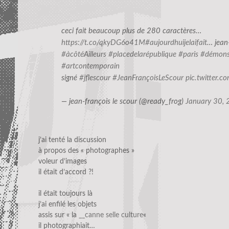
ceci fait beaucoup plus de 280 caractères…
https://t.co/qkyDG6o41M
#aujourdhuijelaifait
… jean-
#àcôtéAilleurs
#placedelarépublique
#paris
#démonst
#artcontemporain
signé
#jflescour
#JeanFrançoisLeScour
pic.twitter.c
— jean-françois le scour (@ready_frog)
January 30,
j’ai tenté la discussion
à propos des « photographes »
voleur d’images
il était d’accord ?!
il était toujours là
j’ai enfilé les objets
assis sur « la
__canne selle culture
«
il photographiait…