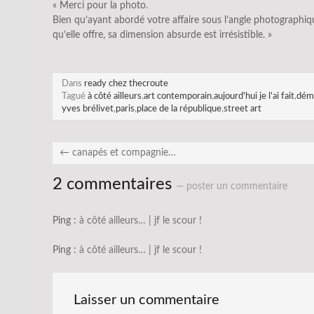
« Merci pour la photo.
Bien qu’ayant abordé votre affaire sous l’angle photographiqu
qu’elle offre, sa dimension absurde est irrésistible. »
Dans
ready chez thecroute
Tagué
à côté ailleurs
,
art contemporain
,
aujourd'hui je l'ai fait
,
démo
yves brélivet
,
paris
,
place de la république
,
street art
←
canapés et compagnie…
2 commentaires
— poster un commentaire
Ping :
à côté ailleurs… | jf le scour !
Ping :
à côté ailleurs… | jf le scour !
Laisser un commentaire