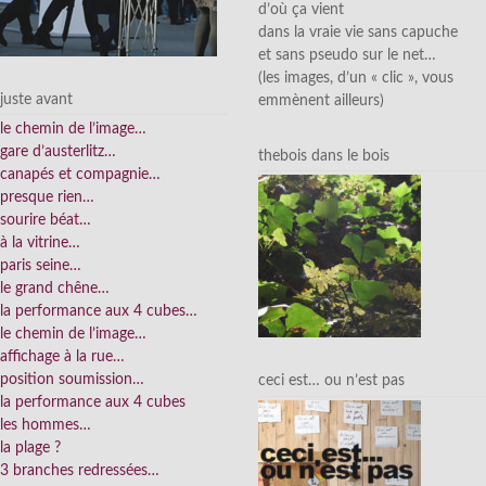
d’où ça vient
dans la vraie vie sans capuche
et sans pseudo sur le net…
(les images, d’un « clic », vous
juste avant
emmènent ailleurs)
le chemin de l’image…
gare d’austerlitz…
thebois dans le bois
canapés et compagnie…
presque rien…
sourire béat…
à la vitrine…
paris seine…
le grand chêne…
la performance aux 4 cubes…
le chemin de l’image…
affichage à la rue…
position soumission…
ceci est… ou n’est pas
la performance aux 4 cubes
les hommes…
la plage ?
3 branches redressées…