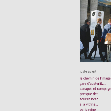
juste avant
le chemin de l’imag
gare d’austerlitz…
canapés et compag
presque rien…
sourire béat…
à la vitrine…
paris seine…