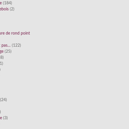
ue
(184)
ebois
(2)
ure de rond point
st pas…
(122)
ge
(25)
8)
1)
)
)
(24)
)
he
(3)
)