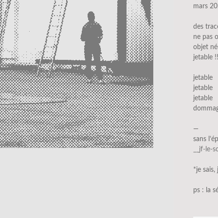
mars 20
des tra
ne pas o
objet né
jetable !
jetable
jetable
jetable
dommag
—
sans l’é
__jf-le-
*je sais,
ps : la s