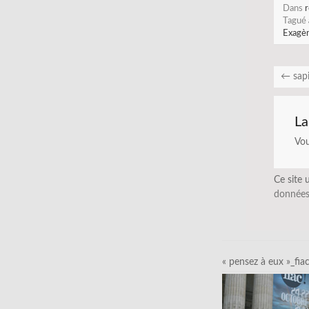
Dans
r
Tagué
Exagè
←
sapi
La
Vo
Ce site 
données
« pensez à eux »_fia