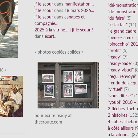
jf le scour
dans
manifestation…
"dé-monstratio
jf le scour
dans
18 mars 2026…
"dé-monstratio
jf le scour
dans
canapés et
"dû faire"
(5)
compagnie…
"je l'ai fait"
(11)
2025 à la vitrine… | jf le scour !
"le grand cadre
dans
écart…
"pensez à eux"
(
"pinocchio" 20
"profit"
(5)
« photos copiées collées »
"ready"
(7)
"ready-pade"
(3
"ready_visuel"
(8
té »
"reçu, renvoyé"
"rendu de jacqu
"virtuel"
(7)
"vous dites ?"
(1
"youpi" 2010 –
2 flèches Thebo
2 histoires
(132
pour écrire ready at
4 cubes Theboi
thecroute.com
à côté ailleurs
(9
à la vitrine…
(37