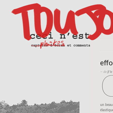
effo
— de
jf l
un beau
élastiq