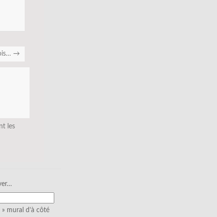
ois…
→
nt les
ver…
» mural d’à côté