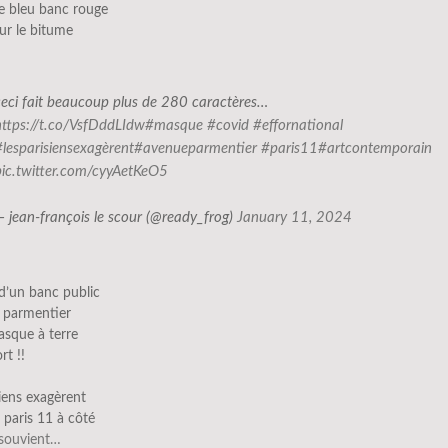
e bleu banc rouge
ur le bitume
ceci fait beaucoup plus de 280 caractères…
https://t.co/VsfDddLIdw
#masque
#covid
#effornational
#lesparisiensexagèrent
#avenueparmentier
#paris11
#artcontemporain
pic.twitter.com/cyyAetKeO5
— jean-françois le scour (@ready_frog)
January 11, 2024
d’un banc public
e parmentier
asque à terre
rt !!
siens exagèrent
e paris 11 à côté
souvient…