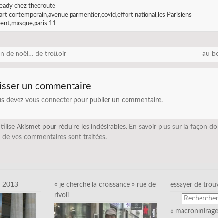
eady chez thecroute
art contemporain
,
avenue parmentier
,
covid
,
effort national
,
les Parisiens
rent
,
masque
,
paris 11
n de noël… de trottoir
au b
isser un commentaire
us devez
vous connecter
pour publier un commentaire.
utilise Akismet pour réduire les indésirables.
En savoir plus sur la façon do
 de vos commentaires sont traitées
.
c 2013
« je cherche la croissance » rue de
essayer de trou
rivoli
« macronmirage 