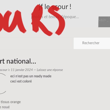
jf le scour !
photos et textes d'époque…
rt national…
e scour
le
11 janvier 2024
—
Laissez une réponse
c
eci n’est pas un ready made
ceci est coloré
 tissus orange
ue noué