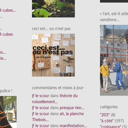
 4 cubes…
« l’art, est-il uti
e…
vendôme…
n…
ceci est… ou n’est pas
4 cubes
ées…
nie…
commentaires et mises à jour
olice !
jf le scour
dans
théorie du
ruissellement…
catégories
jf le scour
dans
presque rien…
jf le scour
dans
ah, la planche
"203"
(8)
Thebois…
"à côté"
(597)
jf le scour
dans
manifestation…
"croissance"
(5)