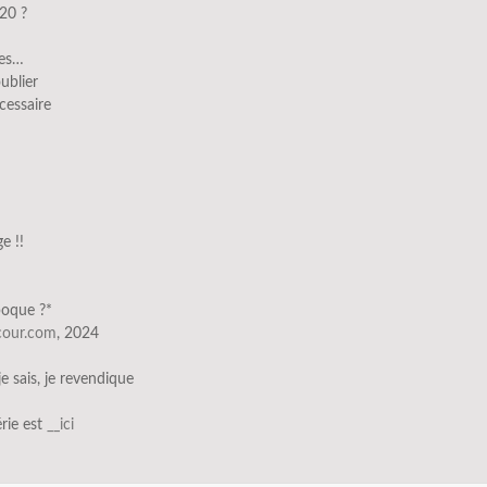
20 ?
ces…
ublier
cessaire
!
e !!
poque ?*
scour.com
, 2024
 je sais, je revendique
érie est
__ici