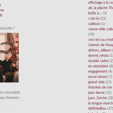
affichage à la r
s
ah, la plache Th
res
boîte à…
(3)
FR
c'est là
(23)
cailloux
(1)
inocchio ?
canne selle cult
(19)
ceci est ou n'e
chemin de l'ima
dehors, ailleurs
(
donné_rendu
(1
double cadre
(2
en attendant
(8
engagement
(4)
envoi renvoi
(7)
grand vide
(13)
histoires de rue
ts courraient
jean derue
(12)
 pas d’erreurs
juan, j'arrive
(18
la longue marc
laWhiteBox
(37