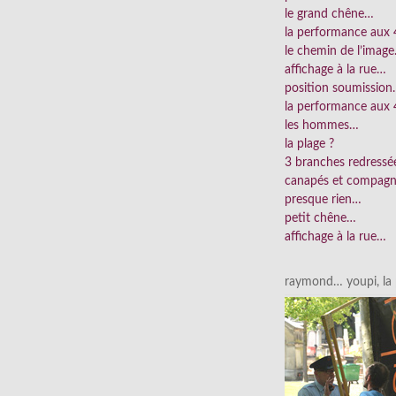
le grand chêne…
la performance aux
le chemin de l’imag
affichage à la rue…
position soumissio
la performance aux 
les hommes…
la plage ?
3 branches redress
canapés et compag
presque rien…
petit chêne…
affichage à la rue…
raymond… youpi, la p