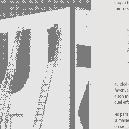
étiquett
tombé s
au pied 
l’avenu
a son m
quel effo
les pari
la mairi
on se
__