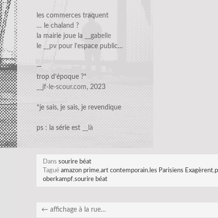
les commerces traquent
… le chaland ?
la mairie joue la
__gabelle
le
__pv
pour l’espace public…
—
trop d’époque ?*
__jf-le-scour.com
, 2023
*je sais, je sais, je revendique
ps : la série est
__là
Dans
sourire béat
Tagué
amazon prime
,
art contemporain
,
les Parisiens Exagèrent
,
p
oberkampf
,
sourire béat
←
affichage à la rue…