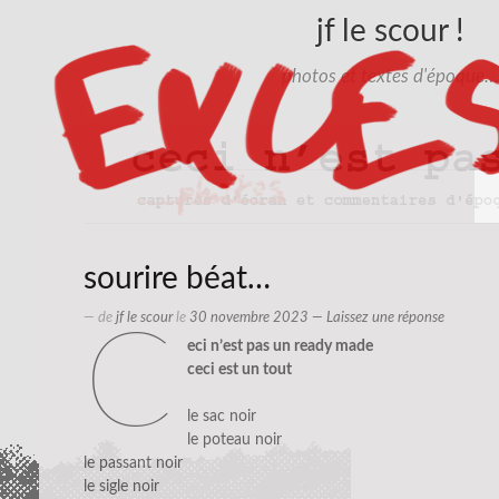
jf le scour !
photos et textes d'époque…
sourire béat…
— de
jf le scour
le
30 novembre 2023
—
Laissez une réponse
c
eci n’est pas un ready made
ceci est un tout
le sac noir
le poteau noir
le passant noir
le sigle noir