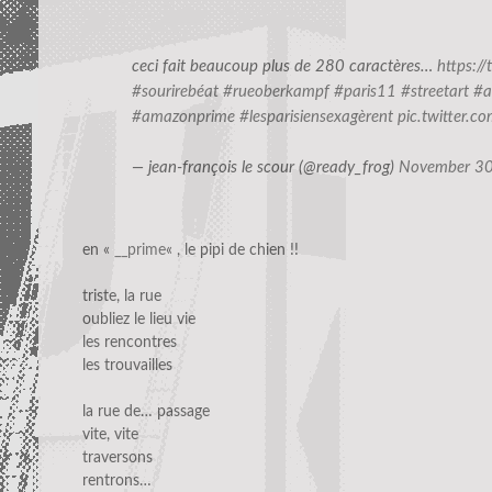
ceci fait beaucoup plus de 280 caractères…
https:/
#sourirebéat
#rueoberkampf
#paris11
#streetart
#a
#amazonprime
#lesparisiensexagèrent
pic.twitter.
— jean-françois le scour (@ready_frog)
November 30
en «
__prime
« , le pipi de chien !!
triste, la rue
oubliez le lieu vie
les rencontres
les trouvailles
la rue de… passage
vite, vite
traversons
rentrons…