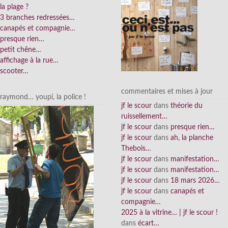
la plage ?
3 branches redressées…
canapés et compagnie…
presque rien…
petit chêne…
affichage à la rue…
scooter…
commentaires et mises à jour
raymond… youpi, la police !
jf le scour
dans
théorie du
ruissellement…
jf le scour
dans
presque rien…
jf le scour
dans
ah, la planche
Thebois…
jf le scour
dans
manifestation…
jf le scour
dans
manifestation…
jf le scour
dans
18 mars 2026…
jf le scour
dans
canapés et
compagnie…
2025 à la vitrine… | jf le scour !
dans
écart…