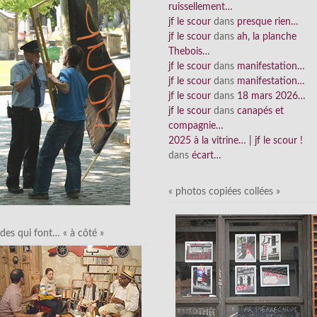
ruissellement…
jf le scour
dans
presque rien…
jf le scour
dans
ah, la planche
Thebois…
jf le scour
dans
manifestation…
jf le scour
dans
manifestation…
jf le scour
dans
18 mars 2026…
jf le scour
dans
canapés et
compagnie…
2025 à la vitrine… | jf le scour !
dans
écart…
« photos copiées collées »
des qui font… « à côté »