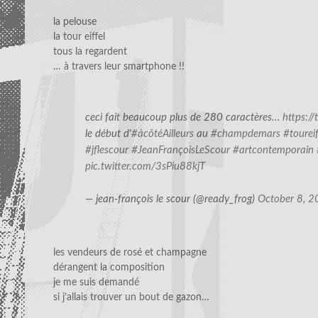
la pelouse
la tour eiffel
tous la regardent
… à travers leur smartphone !!
ceci fait beaucoup plus de 280 caractères…
https:/
le début d'
#àcôtéAilleurs
au
#champdemars
#toureif
#jflescour
#JeanFrançoisLeScour
#artcontemporain
pic.twitter.com/3sPiu88kjT
— jean-françois le scour (@ready_frog)
October 8, 
les vendeurs de rosé et champagne
dérangent la composition
je me suis demandé
si j’allais trouver un bout de gazon…