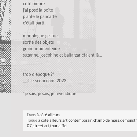
côté ombre
j’ai posé la boîte
planté le pancarte
c’était parti…
monologue gestuel
sortie des objets
grand moment vide
suzanne, joséphine et baltarzar étaient là…
—
trop d’époque ?*
__jf-le-scour.com
, 2023
*je sais, je sais, je revendique
Dans
à côté ailleurs
Tagué
à côté ailleurs
,
art contemporain
,
champ de mars
,
démonstra
07
,
street art
,
tour eiffel