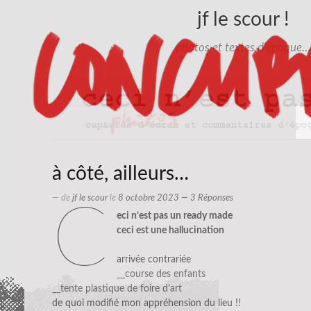
jf le scour !
photos et textes d'époque…
à côté, ailleurs…
— de
jf le scour
le
8 octobre 2023
— 3 Réponses
c
eci n’est pas un ready made
ceci est une hallucination
arrivée contrariée
__course des enfants
__tente plastique de foire d’art
de quoi modifié mon appréhension du lieu !!