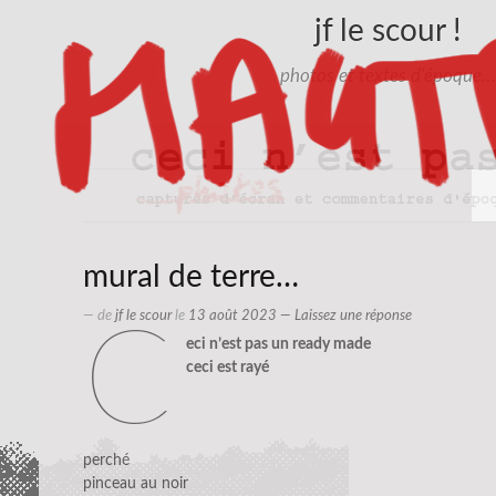
jf le scour !
photos et textes d'époque…
mural de terre…
— de
jf le scour
le
13 août 2023
—
Laissez une réponse
c
eci n’est pas un ready made
ceci est rayé
perché
pinceau au noir