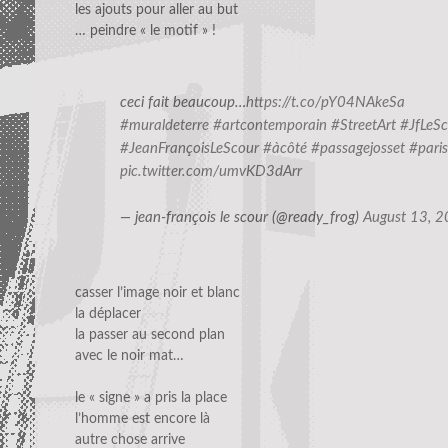
les ajouts pour aller au but
… peindre « le motif » !
ceci fait beaucoup…
https://t.co/pY04NAkeSa
#muraldeterre
#artcontemporain
#StreetArt
#JfLeS
#JeanFrançoisLeScour
#àcôté
#passagejosset
#pari
pic.twitter.com/umvKD3dArr
— jean-françois le scour (@ready_frog)
August 13, 
casser l’image noir et blanc
la déplacer
la passer au second plan
avec le noir mat…
le « signe » a pris la place
l’homme est encore là
autre chose arrive