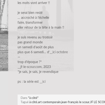
les mots vont arriver !!
je serai bien resté
… accroché à l’échelle
faire, transformer
aller retour de la tête à la main !!
je suis revenu au trottoir
pas grand monde
un samedi d’août de plus
plus que 6 samedi… d’
__ici octobre
—
trop d’époque ?*
__jf-le-scour.com
, 2023
*je sais, je sais, je revendique
ps : la série est
__ici
Dans
"à côté"
Tagué
à côté
,
art contemporain
,
jean-françois le scour
,
JF LE SCO