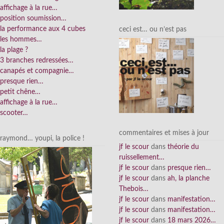
affichage à la rue…
position soumission…
la performance aux 4 cubes
ceci est… ou n’est pas
les hommes…
la plage ?
3 branches redressées…
canapés et compagnie…
presque rien…
petit chêne…
affichage à la rue…
scooter…
commentaires et mises à jour
raymond… youpi, la police !
jf le scour
dans
théorie du
ruissellement…
jf le scour
dans
presque rien…
jf le scour
dans
ah, la planche
Thebois…
jf le scour
dans
manifestation…
jf le scour
dans
manifestation…
jf le scour
dans
18 mars 2026…