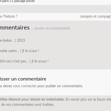
R
,
paris 11
,
passage josset
e Thebois ?
canapés et compag
mmentaires
— poster un commentaire
e-balise… | 2023
uble cadre… | jf le scour !
24 ceci n’est pas… | jf le scour !
isser un commentaire
us devez
vous connecter
pour publier un commentaire.
utilise Akismet pour réduire les indésirables.
En savoir plus sur la façon do
 de vos commentaires sont traitées
.