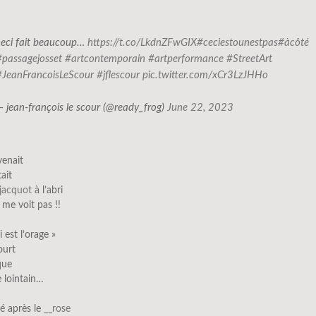
ceci fait beaucoup…
https://t.co/LkdnZFwGIX
#ceciestounestpas
#àcôté
#passagejosset
#artcontemporain
#artperformance
#StreetArt
#JeanFrancoisLeScour
#jflescour
pic.twitter.com/xCr3LzJHHo
— jean-françois le scour (@ready_frog)
June 22, 2023
venait
ait
jacquot
à l’abri
me voit pas !!
 est l’orage »
ourt
que
 lointain…
lé après le
__rose