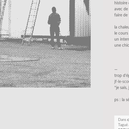
histoire
avec de 
faire de
la chale
le cours
un inte
une chic
—
trop d’
jf-le-sc
*je sais,
ps : la s
Dans
c
Tagué