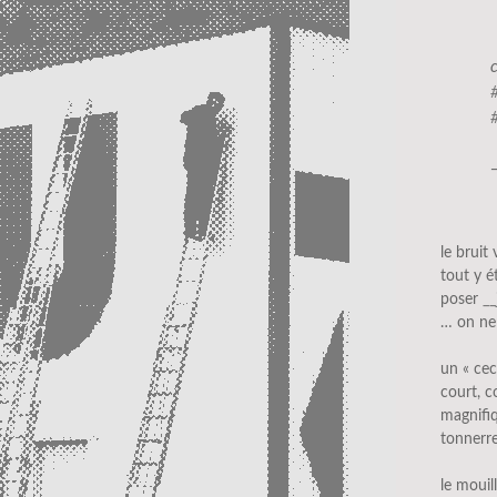
le bruit 
tout y ét
poser
__
… on ne 
un « ceci
court, c
magnifi
tonnerre
le mouil