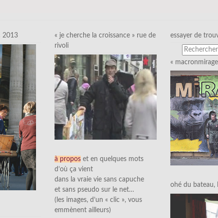
c 2013
« je cherche la croissance » rue de
essayer de trou
rivoli
« macronmirage 
à propos
et en quelques mots
d’où ça vient
dans la vraie vie sans capuche
ohé du bateau, l’
et sans pseudo sur le net…
(les images, d’un « clic », vous
emmènent ailleurs)