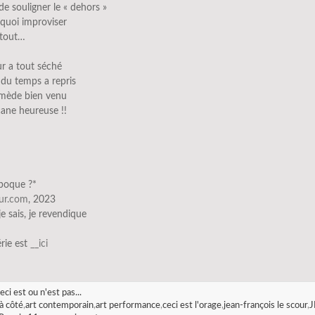
 de souligner le « dehors »
quoi improviser
 tout…
ur a tout séché
 du temps a repris
rmède bien venu
ane heureuse !!
époque ?*
our.com
, 2023
 je sais, je revendique
érie est
__ici
eci est ou n'est pas...
à côté
,
art contemporain
,
art performance
,
ceci est l'orage
,
jean-françois le scour
,
J