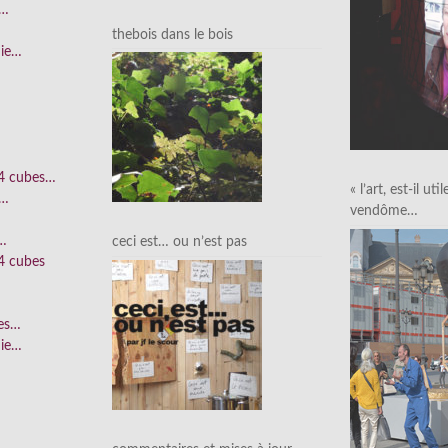
e…
thebois dans le bois
nie…
 4 cubes…
« l’art, est-il uti
e…
vendôme…
n…
ceci est… ou n’est pas
4 cubes
ées…
nie…