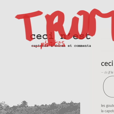
ceci
— de
jf l
les gout
la capot