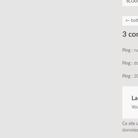
SCOU
←
boît
3 co
Ping :
ru
Ping :
do
Ping :
20
La
Vo
Ce site 
données