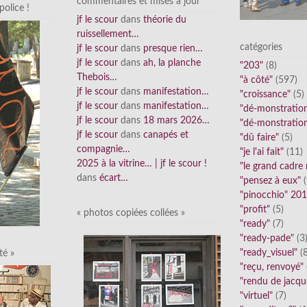
commentaires et mises à jour
olice !
jf le scour
dans
théorie du
ruissellement…
catégories
jf le scour
dans
presque rien…
jf le scour
dans
ah, la planche
"203"
(8)
Thebois…
"à côté"
(597)
jf le scour
dans
manifestation…
"croissance"
(5)
jf le scour
dans
manifestation…
"dé-monstratio
jf le scour
dans
18 mars 2026…
"dé-monstratio
jf le scour
dans
canapés et
"dû faire"
(5)
compagnie…
"je l'ai fait"
(11)
2025 à la vitrine… | jf le scour !
"le grand cadre
dans
écart…
"pensez à eux"
(
"pinocchio" 20
"profit"
(5)
« photos copiées collées »
"ready"
(7)
"ready-pade"
(3
"ready_visuel"
(8
té »
"reçu, renvoyé"
"rendu de jacqu
"virtuel"
(7)