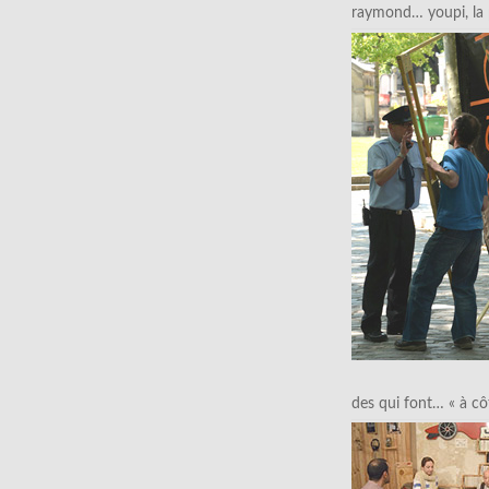
raymond… youpi, la p
des qui font… « à cô