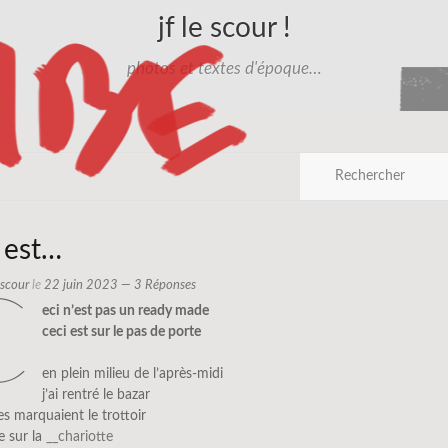
jf le scour !
photos et textes d'époque…
 est…
e scour
le
22 juin 2023
— 3 Réponses
c
eci n’est pas un ready made
ceci est sur le pas de porte
en plein milieu de l’après-midi
j’ai rentré le bazar
es marquaient le trottoir
e sur la
__chariotte