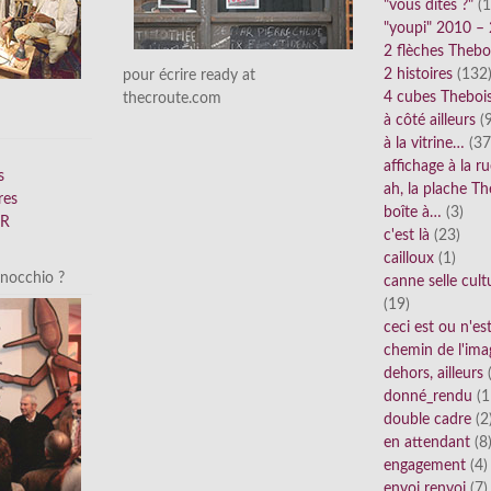
"vous dites ?"
(1
"youpi" 2010 –
2 flèches Thebo
2 histoires
(132
pour écrire ready at
4 cubes Theboi
thecroute.com
à côté ailleurs
(9
à la vitrine…
(37
affichage à la r
s
ah, la plache Th
res
boîte à…
(3)
FR
c'est là
(23)
cailloux
(1)
inocchio ?
canne selle cult
(19)
ceci est ou n'e
chemin de l'ima
dehors, ailleurs
(
donné_rendu
(1
double cadre
(2
en attendant
(8
engagement
(4)
envoi renvoi
(7)