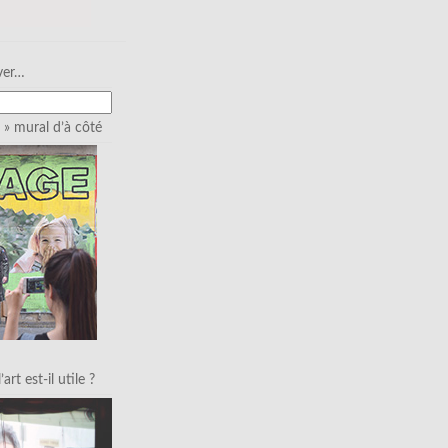
ver…
» mural d’à côté
art est-il utile ?