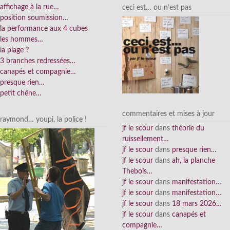
affichage à la rue…
ceci est… ou n’est pas
position soumission…
la performance aux 4 cubes
les hommes…
la plage ?
3 branches redressées…
canapés et compagnie…
presque rien…
petit chêne…
commentaires et mises à jour
raymond… youpi, la police !
jf le scour
dans
théorie du
ruissellement…
jf le scour
dans
presque rien…
jf le scour
dans
ah, la planche
Thebois…
jf le scour
dans
manifestation…
jf le scour
dans
manifestation…
jf le scour
dans
18 mars 2026…
jf le scour
dans
canapés et
compagnie…