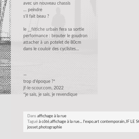
avec un nouveau chassis
… peindre
s’il fait beau ?
le
__fétiche urbain
fera sa sortie
performance : brouter le goudron
attacher à un potelet de 80cm
dans le couloir des cyclistes…
—
trop d’époque ?*
jf-le-scour.com
, 2022
*je sais, je sais, je revendique
Dans
affichage à la rue
Tagué
à côté
,
affichage à la rue... l'expo
,
art contemporain
,
JF LE 
josset
,
photographie