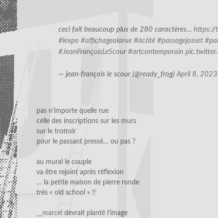
ceci fait beaucoup plus de 280 caractères…
https:/
#lexpo
#affichagealarue
#àcôté
#passagejosset
#pa
#JeanFrançoisLeScour
#artcontemporain
pic.twitt
— jean-françois le scour (@ready_frog)
April 8, 2023
pas n’importe quelle rue
celle des inscriptions sur les murs
sur le trottoir
pour le passant pressé… ou pas ?
au mural le couple
va être rejoint après réflexion
… la petite maison de pierre ronde
très « old school » !!
__marcel
devrait planté l’image