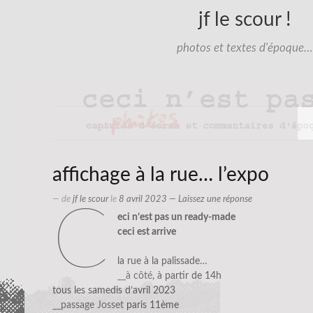
jf le scour !
photos et textes d'époque…
affichage à la rue… l’expo
— de
jf le scour
le
8 avril 2023
—
Laissez une réponse
c
eci n’est pas un ready-made
ceci est arrive
la rue à la palissade…
__à côté
, à partir de 14h
tous les samedis d’avril 2023
__passage Josset
paris 11ème