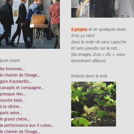
à propos
et en quelques mots
d’où ça vient
dans la vraie vie sans capuche
et sans pseudo sur le net…
(les images, d’un « clic », vous
juste avant
emmènent ailleurs)
les hommes…
le chemin de l’image…
thebois dans le bois
gare d’austerlitz…
canapés et compagnie…
presque rien…
sourire béat…
à la vitrine…
paris seine…
le grand chêne…
la performance aux 4 cubes…
le chemin de l’image…