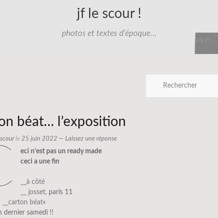
jf le scour !
photos et textes d'époque…
on béat… l’exposition
e scour
le
25 juin 2022
—
Laissez une réponse
c
eci n’est pas un ready made
ceci a une fin
__à côté
__ josset,
paris 11
«
__carton béat
«
n dernier samedi !!