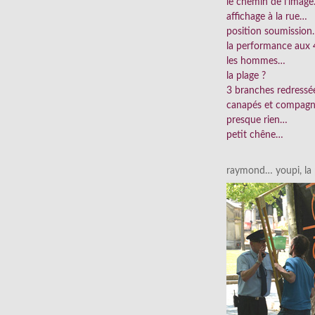
le chemin de l’imag
affichage à la rue…
position soumissio
la performance aux 
les hommes…
la plage ?
3 branches redress
canapés et compag
presque rien…
petit chêne…
raymond… youpi, la p