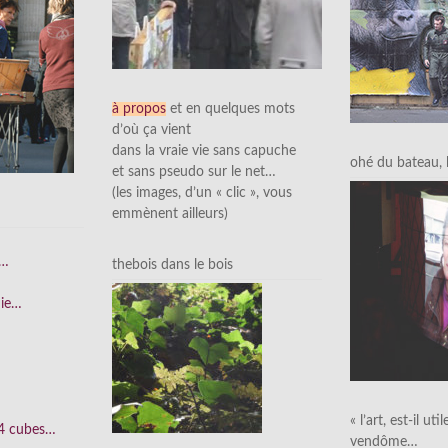
à propos
et en quelques mots
d’où ça vient
dans la vraie vie sans capuche
ohé du bateau, l’
et sans pseudo sur le net…
(les images, d’un « clic », vous
emmènent ailleurs)
e…
thebois dans le bois
nie…
« l’art, est-il uti
 4 cubes…
vendôme…