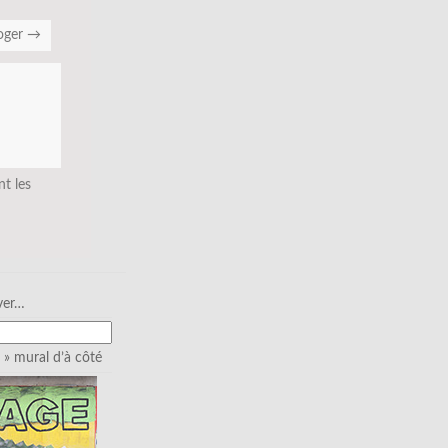
oger
→
nt les
ver…
» mural d’à côté