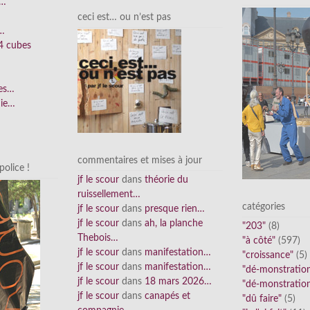
e…
ceci est… ou n’est pas
n…
4 cubes
ées…
nie…
commentaires et mises à jour
olice !
jf le scour
dans
théorie du
ruissellement…
catégories
jf le scour
dans
presque rien…
jf le scour
dans
ah, la planche
"203"
(8)
Thebois…
"à côté"
(597)
jf le scour
dans
manifestation…
"croissance"
(5)
jf le scour
dans
manifestation…
"dé-monstratio
jf le scour
dans
18 mars 2026…
"dé-monstratio
jf le scour
dans
canapés et
"dû faire"
(5)