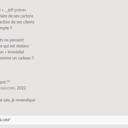
e «
__jeff prime
«
faire de ses cartons
faction de ses clients
mpte !!
nts ne pensent
e qui est dedans
ton » immédiat
comme un cadeau !!
que ?*
scour.com
, 2022
 je sais, je revendique
à côté"