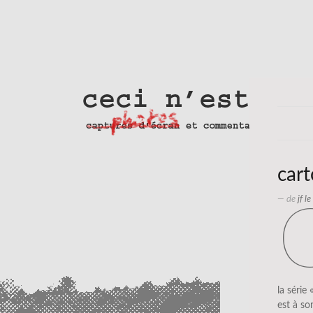
cart
— de
jf l
la série 
est à so