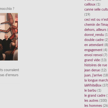
cailloux
(1)
inocchio ?
canne selle cult
(19)
ceci est ou n'e
chemin de l'ima
dehors, ailleurs
(
donné_rendu
(1
double cadre
(2
en attendant
(8
engagement
(4)
envoi renvoi
(7)
grand vide
(13)
histoires de rue
ts courraient
jean derue
(12)
 pas d’erreurs
juan, j'arrive
(18
la longue marc
laWhiteBox
(37
le barbu
(1)
le grand cadre
(
les autres
(100)
les hommes
(26