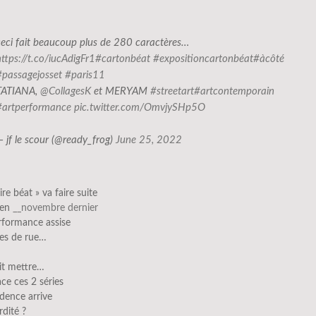
ceci fait beaucoup plus de 280 caractères…
https://t.co/iucAdigFr1
#cartonbéat
#expositioncartonbéat
#àcôté
#passagejosset
#paris11
TATIANA,
@CollagesK
et MERYAM
#streetart
#artcontemporain
#artperformance
pic.twitter.com/OmvjySHp5O
— jf le scour (@ready_frog)
June 25, 2022
ire béat » va faire suite
 en
__novembre dernier
rformance assise
ces de rue…
ait mettre…
ace ces 2 séries
idence arrive
rdité ?