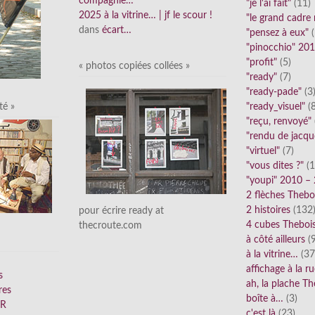
compagnie…
"je l'ai fait"
(11)
2025 à la vitrine… | jf le scour !
"le grand cadre
dans
écart…
"pensez à eux"
(
"pinocchio" 20
"profit"
(5)
« photos copiées collées »
"ready"
(7)
"ready-pade"
(3
"ready_visuel"
(8
té »
"reçu, renvoyé"
"rendu de jacqu
"virtuel"
(7)
"vous dites ?"
(1
"youpi" 2010 –
2 flèches Thebo
2 histoires
(132
pour écrire ready at
4 cubes Theboi
thecroute.com
à côté ailleurs
(9
à la vitrine…
(37
affichage à la r
s
ah, la plache Th
res
boîte à…
(3)
FR
c'est là
(23)