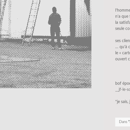
l’homm
n’a que 
la satis
seule co
ses clie
… qu’à c
le « car
ouvert 
bof épo
__jf-le-
*je sais,
Dans
"