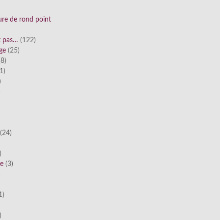
ure de rond point
st pas…
(122)
ge
(25)
8)
1)
)
)
(24)
)
he
(3)
)
1)
)