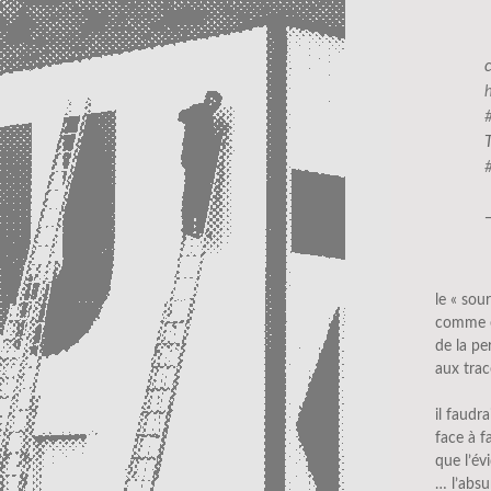
le « sour
comme
de la pe
aux tra
il faudr
face à f
que l’év
… l’absu