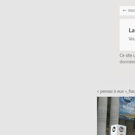
←
sou
La
Vo
Ce site 
données
« pensez à eux »_fia