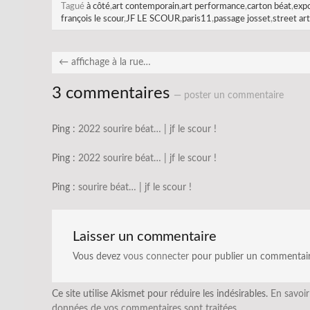
Tagué
à côté
,
art contemporain
,
art performance
,
carton béat
,
expo
françois le scour
,
JF LE SCOUR
,
paris11
,
passage josset
,
street art
←
affichage à la rue…
3 commentaires
— poster un commentaire
Ping :
2022 sourire béat… | jf le scour !
Ping :
2022 sourire béat… | jf le scour !
Ping :
sourire béat… | jf le scour !
Laisser un commentaire
Vous devez
vous connecter
pour publier un commentair
Ce site utilise Akismet pour réduire les indésirables.
En savoir
données de vos commentaires sont traitées
.