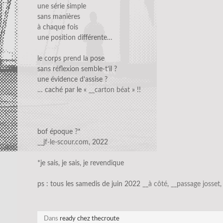
une série simple
sans manières
à chaque fois
une position différente…
le corps prend la pose
sans réflexion semble-t’il ?
une évidence d’assise ?
… caché par le «
__carton béat
» !!
bof époque ?*
__jf-le-scour.com
, 2022
*je sais, je sais, je revendique
ps : tous les samedis de juin 2022
__à côté
,
__passage josset,
Dans
ready chez thecroute