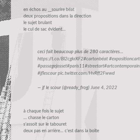
en échos au
__sourire béat
deux propositions dans la direction
le sujet brulant
le cul de sac évident…
ceci fait beaucoup plus de 280 caractères…
https://t.co/Bl2cgkrXF2
#cartonbéat
#expositioncar
#passagejosset
#paris11
#streetart
#artcontemporain
#jflescour
pic.twitter.com/HvRff2Fwwd
— jf le scour (@ready_frog)
June 4, 2022
à chaque fois le sujet
… chasse le carton
s’assoit sur le tabouret
deux pas en arrière… c’est dans la boîte