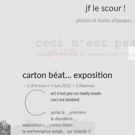
jf le scour !
photos et textes d'époque…
carton béat… exposition
— de
jf le scour
le
4 juin 2022
— 3 Réponses
c
eci n’est pas un ready made
ceci est évident
après la
__première
la deuxième…
exposition «
__carton béat
«
la performance assise… sur trottoir !!