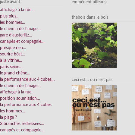
juste avant
emmènent ailleurs)
affichage à la rue…
plus plus…
thebois dans le bois
les hommes…
le chemin de l’image…
gare d’austerlitz…
canapés et compagnie…
presque rien…
sourire béat…
à la vitrine…
paris seine…
le grand chêne…
la performance aux 4 cubes…
ceci est… ou n’est pas
le chemin de l’image…
affichage à la rue…
position soumission…
la performance aux 4 cubes
les hommes…
la plage ?
3 branches redressées…
canapés et compagnie…