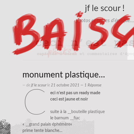
jf le scour !
photos et textes d'époque…
monument plastique…
— de
jf le scour
le
21 octobre 2021
— 1 Réponse
c
eci n’est pas un ready made
ceci est jaune et noir
suite à la
__bouteille plastique
le barnum
__fiac
«
__grand palais éphémère
«
prime tente blanche…