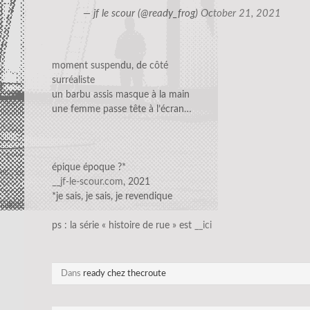
— jf le scour (@ready_frog)
October 21, 2021
moment suspendu, de côté
surréaliste
un barbu assis masque à la main
une femme passe tête à l’écran…
épique époque ?*
__jf-le-scour.com
, 2021
*je sais, je sais, je revendique
ps : la série « histoire de rue » est
__ici
Dans
ready chez thecroute