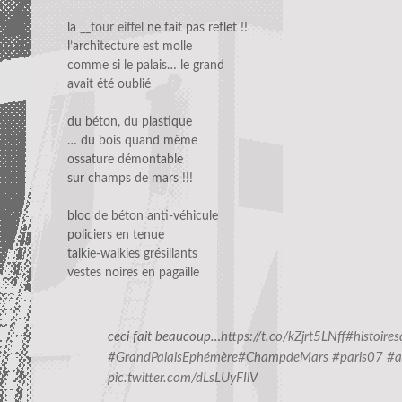
la
__tour eiffel
ne fait pas reflet !!
l’architecture est molle
comme si le palais… le grand
avait été oublié
du béton, du plastique
… du bois quand même
ossature démontable
sur champs de mars !!!
bloc de béton anti-véhicule
policiers en tenue
talkie-walkies grésillants
vestes noires en pagaille
ceci fait beaucoup…
https://t.co/kZjrt5LNff
#histoire
#GrandPalaisEphémère
#ChampdeMars
#paris07
#a
pic.twitter.com/dLsLUyFIlV