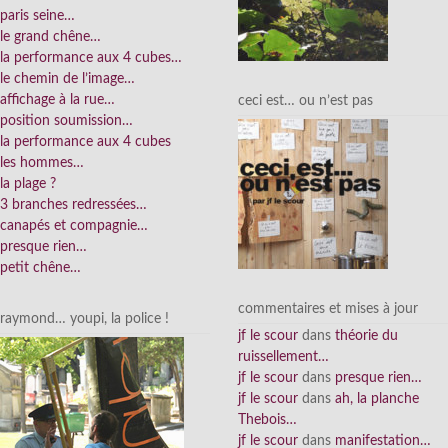
paris seine…
le grand chêne…
la performance aux 4 cubes…
le chemin de l’image…
affichage à la rue…
ceci est… ou n’est pas
position soumission…
la performance aux 4 cubes
les hommes…
la plage ?
3 branches redressées…
canapés et compagnie…
presque rien…
petit chêne…
commentaires et mises à jour
raymond… youpi, la police !
jf le scour
dans
théorie du
ruissellement…
jf le scour
dans
presque rien…
jf le scour
dans
ah, la planche
Thebois…
jf le scour
dans
manifestation…