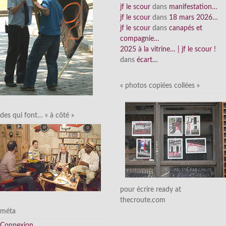
jf le scour
dans
manifestation…
jf le scour
dans
18 mars 2026…
jf le scour
dans
canapés et
compagnie…
2025 à la vitrine… | jf le scour !
dans
écart…
« photos copiées collées »
des qui font… « à côté »
pour écrire ready at
thecroute.com
méta
Connexion