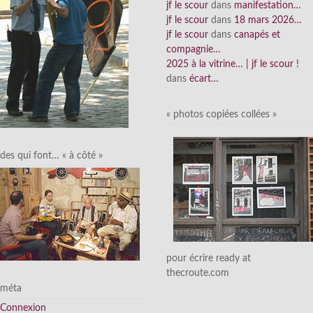
jf le scour
dans
manifestation…
jf le scour
dans
18 mars 2026…
jf le scour
dans
canapés et
compagnie…
2025 à la vitrine… | jf le scour !
dans
écart…
« photos copiées collées »
des qui font… « à côté »
pour écrire ready at
thecroute.com
méta
Connexion