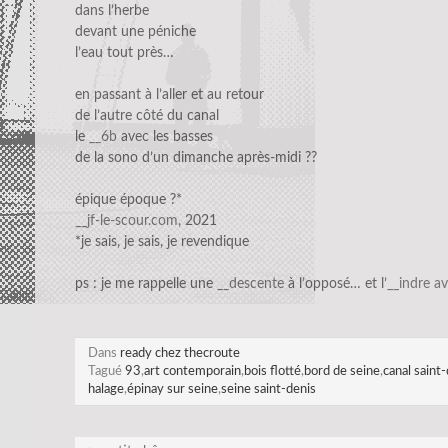
dans l’herbe
devant une péniche
l’eau tout près…
en passant à l’aller et au retour
de l’autre côté du canal
le
__6b
avec les basses
de la sono d’un dimanche après-midi ??
épique époque ?*
__jf-le-scour.com
, 2021
*je sais, je sais, je revendique
ps : je me rappelle une
__descente
à l’opposé… et l’
__indre a
Dans
ready chez thecroute
Tagué
93
,
art contemporain
,
bois flotté
,
bord de seine
,
canal saint
halage
,
épinay sur seine
,
seine saint-denis