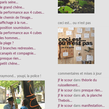
paris seine…
le grand chêne…
la performance aux 4 cubes…
le chemin de l’image…
affichage à la rue…
ceci est… ou n’est pas
position soumission…
la performance aux 4 cubes
les hommes…
la plage ?
3 branches redressées…
canapés et compagnie…
presque rien…
petit chêne…
commentaires et mises à jour
raymond… youpi, la police !
jf le scour
dans
théorie du
ruissellement…
jf le scour
dans
presque rien…
jf le scour
dans
ah, la planche
Thebois…
jf le scour
dans
manifestation…