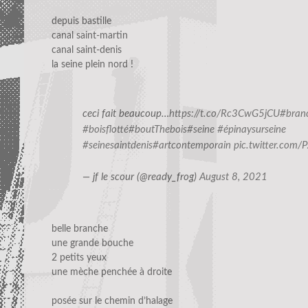
depuis bastille
canal saint-martin
canal saint-denis
la seine plein nord !
ceci fait beaucoup…
https://t.co/Rc3CwG5jCU
#bran
#boisflotté
#boutThebois
#seine
#épinaysurseine
#seinesaintdenis
#artcontemporain
pic.twitter.com
— jf le scour (@ready_frog)
August 8, 2021
belle branche
une grande bouche
2 petits yeux
une mèche penchée à droite
posée sur le chemin d’halage