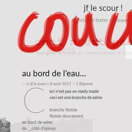
jf le scour !
photos et textes d'époque…
au bord de l’eau…
— de
jf le scour
le
8 août 2021
— 1 Réponse
c
eci n’est pas un ready made
ceci est une branche de seine
branche flottée
flottée doucement
en bord de seine
du
__côté d’épinay