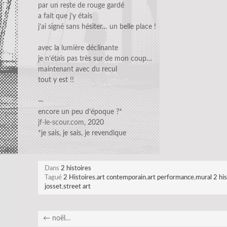
par un reste de rouge gardé
a fait que j’y étais
j’ai signé sans hésiter… un belle place !
avec la lumière déclinante
je n’étais pas très sur de mon coup…
maintenant avec du recul
tout y est !!
—
encore un peu d’époque ?*
jf-le-scour.com
, 2020
*je sais, je sais, je revendique
Dans
2 histoires
Tagué
2 Histoires
,
art contemporain
,
art performance
,
mural 2 his
josset
,
street art
←
noël…