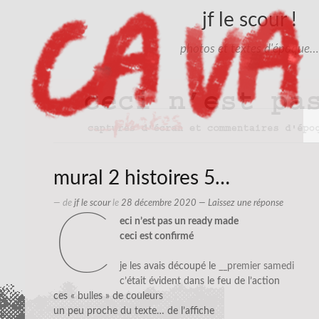
jf le scour !
photos et textes d'époque…
mural 2 histoires 5…
— de
jf le scour
le
28 décembre 2020
—
Laissez une réponse
c
eci n’est pas un ready made
ceci est confirmé
je les avais découpé le
__premier samedi
c’était évident dans le feu de l’action
ces « bulles » de couleurs
un peu proche du texte… de l’affiche