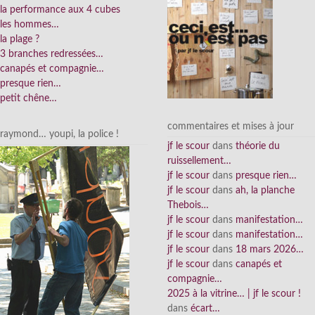
la performance aux 4 cubes
les hommes…
la plage ?
3 branches redressées…
canapés et compagnie…
presque rien…
petit chêne…
commentaires et mises à jour
raymond… youpi, la police !
jf le scour
dans
théorie du
ruissellement…
jf le scour
dans
presque rien…
jf le scour
dans
ah, la planche
Thebois…
jf le scour
dans
manifestation…
jf le scour
dans
manifestation…
jf le scour
dans
18 mars 2026…
jf le scour
dans
canapés et
compagnie…
2025 à la vitrine… | jf le scour !
dans
écart…