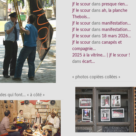
jf le scour
dans
presque rien…
jf le scour
dans
ah, la planche
Thebois…
jf le scour
dans
manifestation…
jf le scour
dans
manifestation…
jf le scour
dans
18 mars 2026…
jf le scour
dans
canapés et
compagnie…
2025 à la vitrine… | jf le scour !
dans
écart…
« photos copiées collées »
des qui font… « à côté »