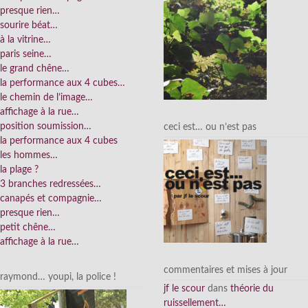
presque rien…
sourire béat…
à la vitrine…
paris seine…
le grand chêne…
la performance aux 4 cubes…
le chemin de l’image…
affichage à la rue…
position soumission…
ceci est… ou n’est pas
la performance aux 4 cubes
les hommes…
la plage ?
3 branches redressées…
canapés et compagnie…
presque rien…
petit chêne…
affichage à la rue…
commentaires et mises à jour
raymond… youpi, la police !
jf le scour
dans
théorie du
ruissellement…