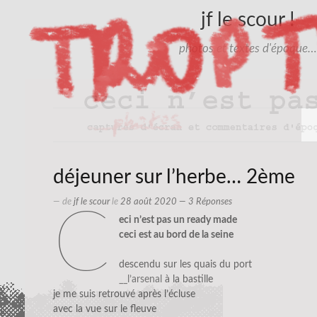
jf le scour !
photos et textes d'époque…
déjeuner sur l’herbe… 2ème
— de
jf le scour
le
28 août 2020
— 3 Réponses
c
eci n’est pas un ready made
ceci est au bord de la seine
descendu sur les quais du port
__l’arsenal
à la bastille
je me suis retrouvé après l’écluse
avec la vue sur le fleuve