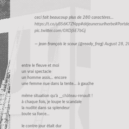
ceci fait beaucoup plus de 280 caractères…
https://t.co/yBS6K7ZNpp
#déjeunersurlherbe
#Portde
pic.twitter.com/0XDjSE7bGj
— jean-françois le scour (@ready_frog)
August 28, 
entre le fleuve et moi
un vrai spectacle
un homme assis… encore
une femme nue dans la tente… à gauche
même situation qu’à
__château-renault
!
à chaque fois, je loupe le scandale
la nudité dans sa splendeur
toute sa force…
le contre-jour était dur