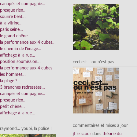
canapés et compagnie…
presque rien…
sourire béat…
à la vitrine…
paris seine…
le grand chêne…
la performance aux 4 cubes…
le chemin de l’image…
affichage à la rue…
position soumission…
ceci est… ou n’est pas
la performance aux 4 cubes
les hommes…
la plage ?
3 branches redressées…
canapés et compagnie…
presque rien…
petit chêne…
affichage à la rue…
commentaires et mises à jour
raymond… youpi, la police !
jf le scour
dans
théorie du