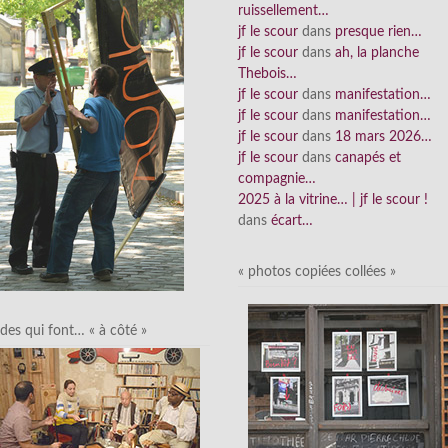
ruissellement…
jf le scour
dans
presque rien…
jf le scour
dans
ah, la planche
Thebois…
jf le scour
dans
manifestation…
jf le scour
dans
manifestation…
jf le scour
dans
18 mars 2026…
jf le scour
dans
canapés et
compagnie…
2025 à la vitrine… | jf le scour !
dans
écart…
« photos copiées collées »
des qui font… « à côté »