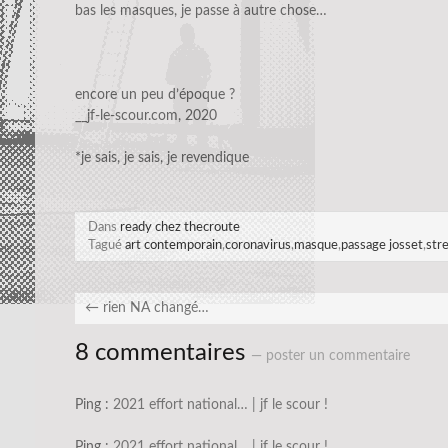
bas les masques, je passe à autre chose…
encore un peu d’époque ?
__jf-le-scour.com, 2020
*je sais, je sais, je revendique
Dans
ready chez thecroute
Tagué
art contemporain
,
coronavirus
,
masque
,
passage josset
,
stre
←
rien NA changé…
8 commentaires
— poster un commentaire
Ping :
2021 effort national… | jf le scour !
Ping :
2021 effort national… | jf le scour !