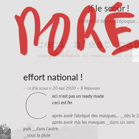
jf le scour !
photos et textes d'époque…
effort national !
— de
jf le scour
le
20 mai 2020
— 8 Réponses
c
eci n’est pas un ready made
ceci est fin
après avoir fabriqué des masques…
__dès le 
après avoir mis les masques
__dans un sens
puis
__dans l’autre
__sous la pluie