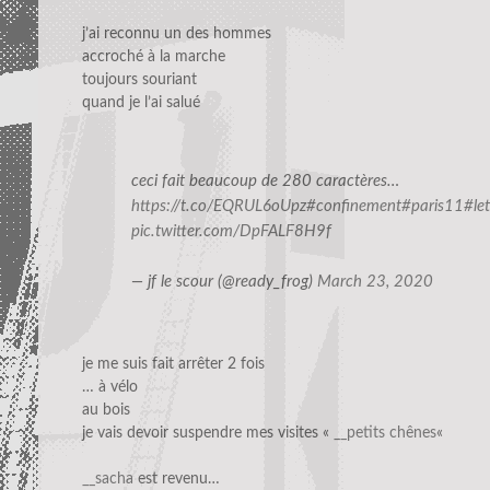
j’ai reconnu un des hommes
accroché à la marche
toujours souriant
quand je l’ai salué
ceci fait beaucoup de 280 caractères…
https://t.co/EQRUL6oUpz
#confinement
#paris11
#let
pic.twitter.com/DpFALF8H9f
— jf le scour (@ready_frog)
March 23, 2020
je me suis fait arrêter 2 fois
… à vélo
au bois
je vais devoir suspendre mes visites «
__petits chênes
«
__sacha
est revenu…