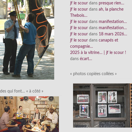
jf le scour
dans
presque rien…
jf le scour
dans
ah, la planche
Thebois…
jf le scour
dans
manifestation…
jf le scour
dans
manifestation…
jf le scour
dans
18 mars 2026…
jf le scour
dans
canapés et
compagnie…
2025 à la vitrine… | jf le scour !
dans
écart…
« photos copiées collées »
des qui font… « à côté »