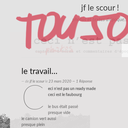
jf le scour !
photos et textes d'époque…
le travail…
— de
jf le scour
le
23 mars 2020
— 1 Réponse
c
eci n’est pas un ready made
ceci est le faubourg
le bus était passé
presque vide
le camion vert aussi
presque plein