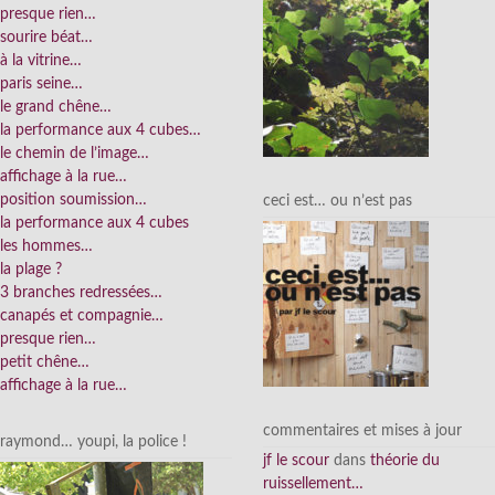
presque rien…
sourire béat…
à la vitrine…
paris seine…
le grand chêne…
la performance aux 4 cubes…
le chemin de l’image…
affichage à la rue…
position soumission…
ceci est… ou n’est pas
la performance aux 4 cubes
les hommes…
la plage ?
3 branches redressées…
canapés et compagnie…
presque rien…
petit chêne…
affichage à la rue…
commentaires et mises à jour
raymond… youpi, la police !
jf le scour
dans
théorie du
ruissellement…