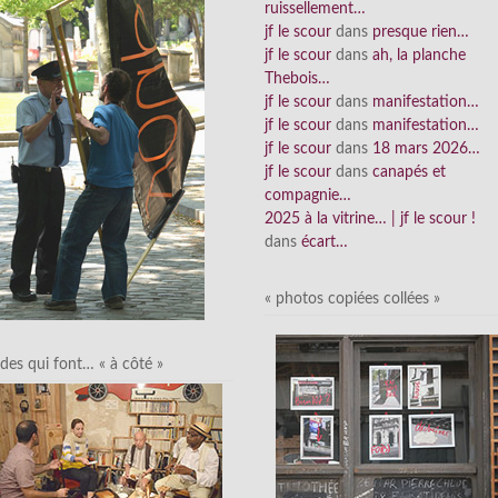
ruissellement…
jf le scour
dans
presque rien…
jf le scour
dans
ah, la planche
Thebois…
jf le scour
dans
manifestation…
jf le scour
dans
manifestation…
jf le scour
dans
18 mars 2026…
jf le scour
dans
canapés et
compagnie…
2025 à la vitrine… | jf le scour !
dans
écart…
« photos copiées collées »
des qui font… « à côté »