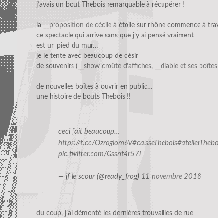
j’avais un bout Thebois remarquable à récupérer !
la
__proposition de cécile
à étoile sur rhône commence à trava
ce spectacle qui arrive sans que j’y ai pensé vraiment
est un pied du mur…
je le tente avec beaucoup de désir
de souvenirs (
__show croûte d’affiches
,
__diable et ses boîtes
de nouvelles boîtes à ouvrir en public…
une histoire de bouts Thebois !!
ceci fait beaucoup…
https://t.co/Ozrdglom6V
#caisseThebois
#atelierThebo
pic.twitter.com/Gssnt4r57l
— jf le scour (@ready_frog)
11 novembre 2018
du coup, j’ai démonté les dernières trouvailles de rue