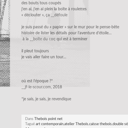
des bouts tous coupés
j’en ai, j’en ai plein la boîte à roulettes
« déclouter », ça
__défoule
je suis passé du « papier » sur le mur pour le pense-bête
histoire de lister les détails pour l’aventure d’étoile…
à la
__boîte du coq
qui est à terminer
il pleut toujours
je vais aller faire un tour…
où est l’époque ?*
__jf-le-scour.com
, 2018
*je sais, je sais, je revendique
Dans
Thebois point net
Tagué
art contemporain
,
atelier Thebois
,
caisse thebois
,
double sé