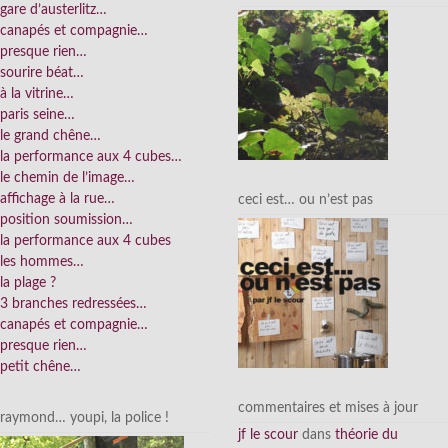
gare d’austerlitz…
canapés et compagnie…
presque rien…
sourire béat…
à la vitrine…
paris seine…
le grand chêne…
la performance aux 4 cubes…
le chemin de l’image…
affichage à la rue…
ceci est… ou n’est pas
position soumission…
la performance aux 4 cubes
les hommes…
la plage ?
3 branches redressées…
canapés et compagnie…
presque rien…
petit chêne…
commentaires et mises à jour
raymond… youpi, la police !
jf le scour
dans
théorie du