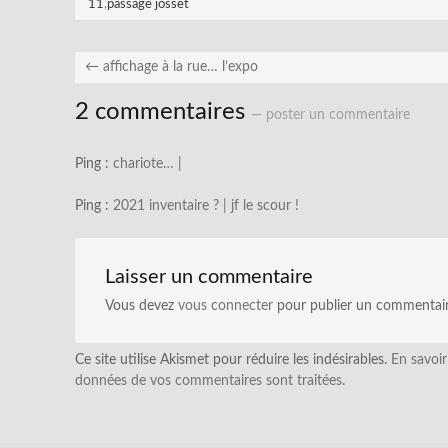
11
,
passage josset
←
affichage à la rue… l’expo
2 commentaires
— poster un commentaire
Ping :
chariote… |
Ping :
2021 inventaire ? | jf le scour !
Laisser un commentaire
Vous devez
vous connecter
pour publier un commentair
Ce site utilise Akismet pour réduire les indésirables.
En savoir
données de vos commentaires sont traitées
.