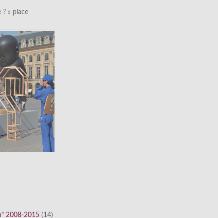
le ? » place
n" 2008-2015
(14)