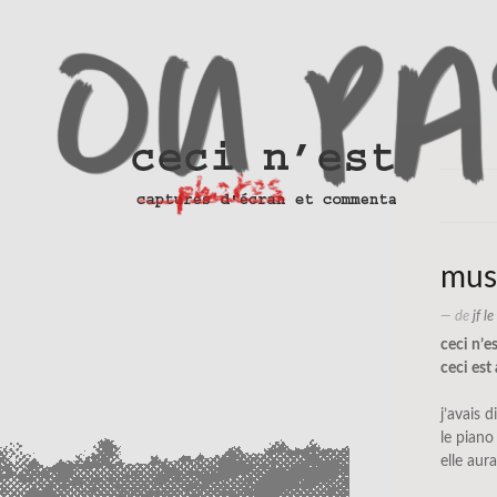
mus
— de
jf l
ceci n’e
ceci est 
j’avais d
le piano
elle aur