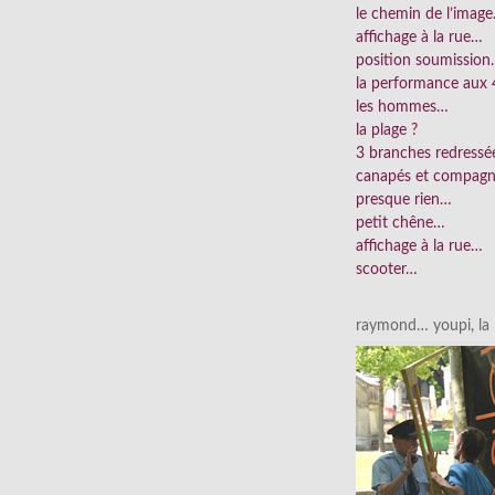
le chemin de l’imag
affichage à la rue…
position soumissio
la performance aux 
les hommes…
la plage ?
3 branches redress
canapés et compag
presque rien…
petit chêne…
affichage à la rue…
scooter…
raymond… youpi, la p