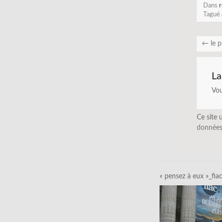
Dans
r
Tagué
←
le p
La
Vo
Ce site 
données
« pensez à eux »_fia