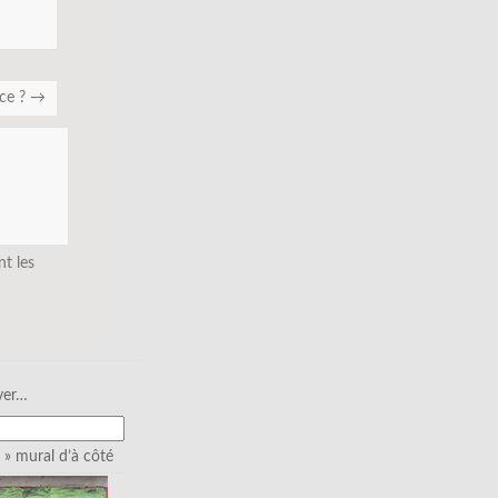
nce ?
→
nt les
ver…
» mural d’à côté