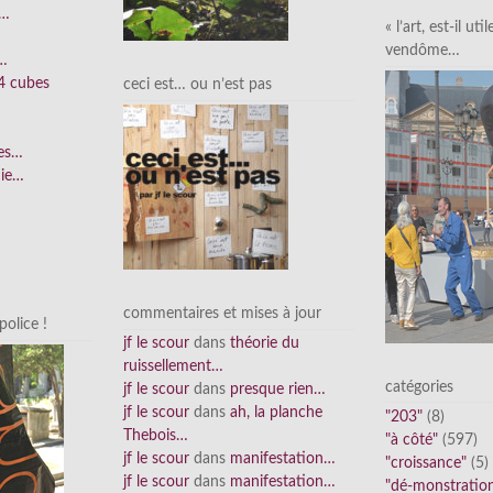
e…
« l’art, est-il uti
vendôme…
n…
4 cubes
ceci est… ou n’est pas
ées…
nie…
commentaires et mises à jour
olice !
jf le scour
dans
théorie du
ruissellement…
catégories
jf le scour
dans
presque rien…
jf le scour
dans
ah, la planche
"203"
(8)
Thebois…
"à côté"
(597)
jf le scour
dans
manifestation…
"croissance"
(5)
jf le scour
dans
manifestation…
"dé-monstratio