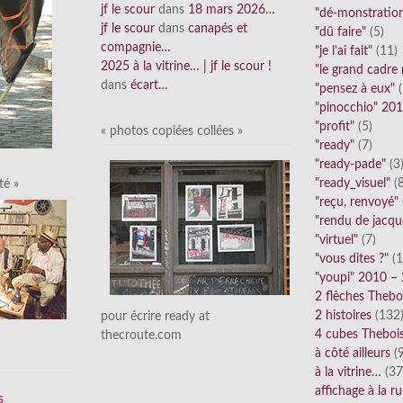
jf le scour
dans
18 mars 2026…
"dé-monstratio
jf le scour
dans
canapés et
"dû faire"
(5)
compagnie…
"je l'ai fait"
(11)
2025 à la vitrine… | jf le scour !
"le grand cadre
dans
écart…
"pensez à eux"
(
"pinocchio" 20
"profit"
(5)
« photos copiées collées »
"ready"
(7)
"ready-pade"
(3
"ready_visuel"
(8
té »
"reçu, renvoyé"
"rendu de jacqu
"virtuel"
(7)
"vous dites ?"
(1
"youpi" 2010 –
2 flèches Thebo
2 histoires
(132
pour écrire ready at
4 cubes Theboi
thecroute.com
à côté ailleurs
(9
à la vitrine…
(37
affichage à la r
s