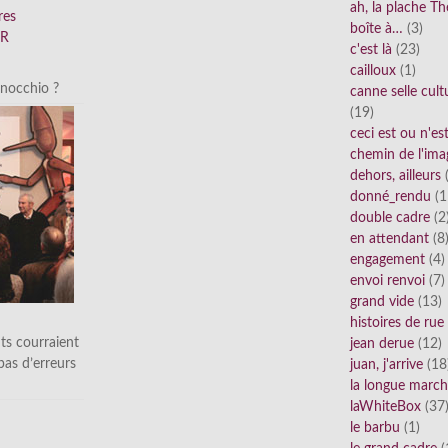
ah, la plache Th
res
boîte à…
(3)
FR
c'est là
(23)
cailloux
(1)
inocchio ?
canne selle cult
(19)
ceci est ou n'e
chemin de l'ima
dehors, ailleurs
(
donné_rendu
(1
double cadre
(2
en attendant
(8
engagement
(4)
envoi renvoi
(7)
grand vide
(13)
histoires de rue
ts courraient
jean derue
(12)
 pas d’erreurs
juan, j'arrive
(18
la longue marc
laWhiteBox
(37
le barbu
(1)