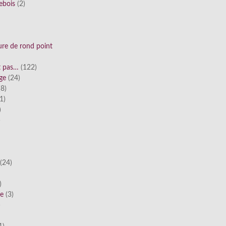
ebois
(2)
ure de rond point
st pas…
(122)
ge
(24)
8)
1)
)
)
(24)
)
he
(3)
)