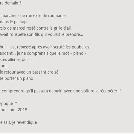
tira demain ?
x marcheur de rue exilé de roumanie
dans le passage
élo de marcel resté contre la grille d’ali
 avait rouspété son fils qui voulait le prendre…
hui, il est repassé après avoir scruté les poubelles
ndant… je ne comprenais que le mot « piano »
stes aller retour !!
s oui…
 de retour avec un passant croisé
de porter un piano
it comprendre qu’il passera demain avec une voiture le récupérer !!
’époque ?*
scour.com
, 2018
 je sais, je revendique