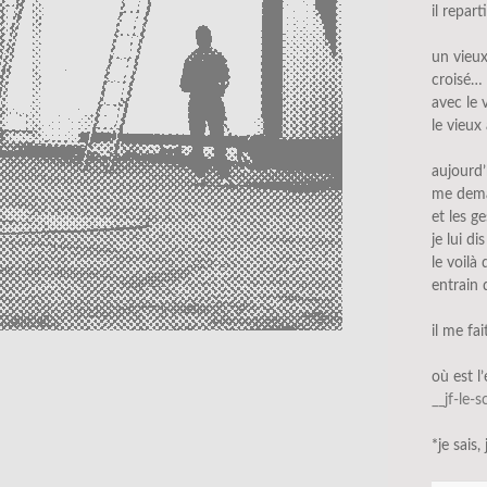
il repar
un vieu
croisé… 
avec le v
le vieux
aujourd’
me dema
et les ge
je lui di
le voilà
entrain 
il me fa
où est l
__jf-le-
*je sais,