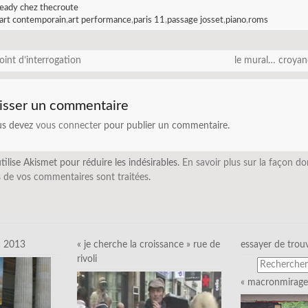
eady chez thecroute
art contemporain
,
art performance
,
paris 11
,
passage josset
,
piano
,
roms
oint d’interrogation
le mural… croya
isser un commentaire
us devez
vous connecter
pour publier un commentaire.
utilise Akismet pour réduire les indésirables.
En savoir plus sur la façon do
 de vos commentaires sont traitées
.
c 2013
« je cherche la croissance » rue de
essayer de trou
rivoli
« macronmirage 