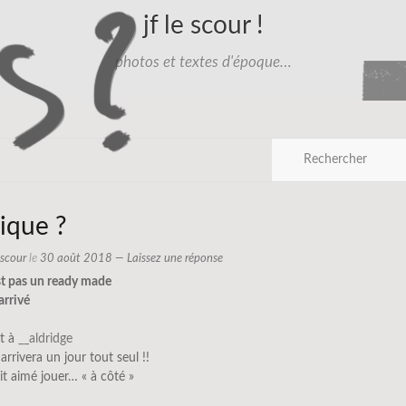
jf le scour !
photos et textes d'époque…
ique ?
e scour
le
30 août 2018
—
Laissez une réponse
st pas un ready made
arrivé
it à
__aldridge
 arrivera un jour tout seul !!
ait aimé jouer… « à côté »