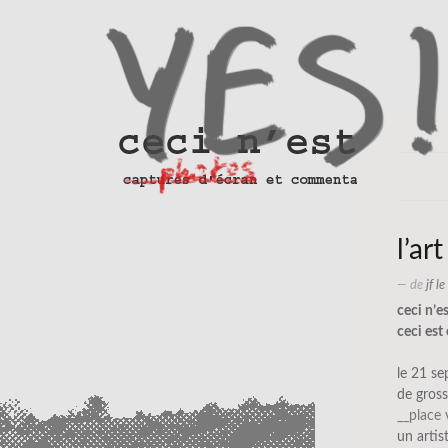
l’art
— de
jf l
ceci n’e
ceci est 
le 21 s
de gross
__place
un arti