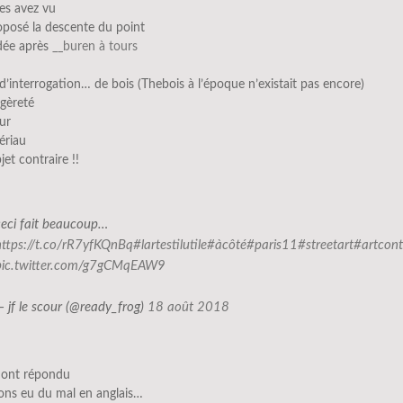
es avez vu
oposé la descente du point
dée après
__buren à tours
 d’interrogation… de bois (Thebois à l’époque n’existait pas encore)
égèreté
ur
ériau
bjet contraire !!
ceci fait beaucoup…
https://t.co/rR7yfKQnBq
#lartestilutile
#àcôté
#paris11
#streetart
#artcon
pic.twitter.com/g7gCMqEAW9
— jf le scour (@ready_frog)
18 août 2018
s ont répondu
ons eu du mal en anglais…