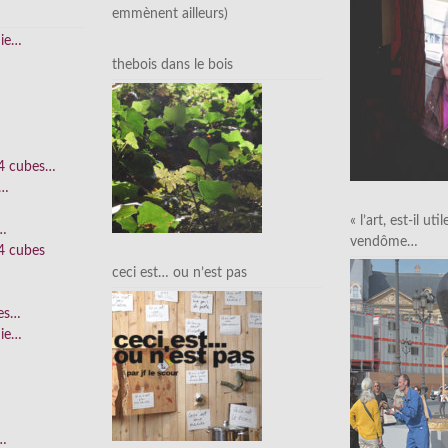
emmènent ailleurs)
nie…
thebois dans le bois
 4 cubes…
e…
« l’art, est-il uti
n…
vendôme…
4 cubes
ceci est… ou n’est pas
ées…
nie…
n…