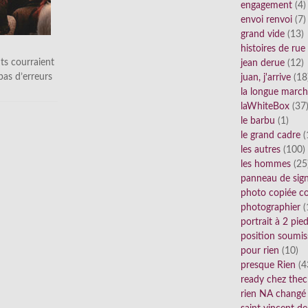
engagement
(4)
envoi renvoi
(7)
grand vide
(13)
histoires de rue
ts courraient
jean derue
(12)
 pas d’erreurs
juan, j'arrive
(18
la longue marc
laWhiteBox
(37
le barbu
(1)
le grand cadre
(
les autres
(100)
les hommes
(25
panneau de sig
photo copiée co
photographier
(
portrait à 2 pie
position soumis
pour rien
(10)
presque Rien
(4
ready chez thec
rien NA changé