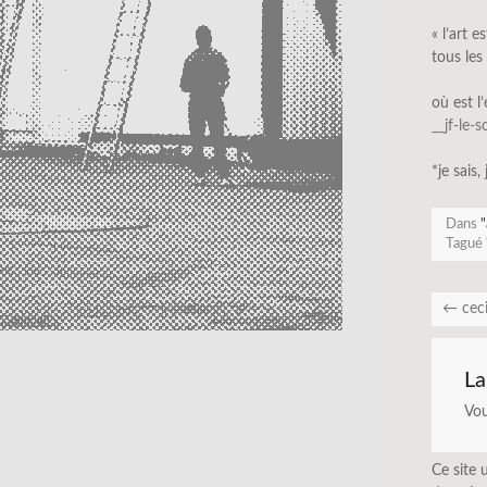
« l’art e
tous le
où est l
__jf-le-
*je sais,
Dans
"
Tagué
←
cec
La
Vo
Ce site 