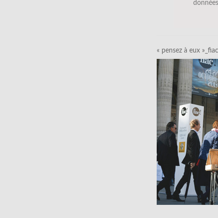
données
« pensez à eux »_fia