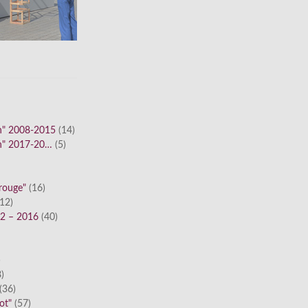
n" 2008-2015
(14)
n" 2017-20…
(5)
 rouge"
(16)
12)
12 – 2016
(40)
)
)
(36)
ot"
(57)