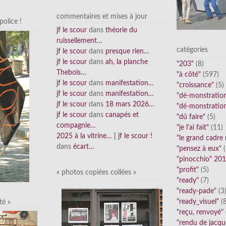
commentaires et mises à jour
olice !
jf le scour
dans
théorie du
ruissellement…
catégories
jf le scour
dans
presque rien…
jf le scour
dans
ah, la planche
"203"
(8)
Thebois…
"à côté"
(597)
jf le scour
dans
manifestation…
"croissance"
(5)
jf le scour
dans
manifestation…
"dé-monstratio
jf le scour
dans
18 mars 2026…
"dé-monstratio
jf le scour
dans
canapés et
"dû faire"
(5)
compagnie…
"je l'ai fait"
(11)
2025 à la vitrine… | jf le scour !
"le grand cadre
dans
écart…
"pensez à eux"
(
"pinocchio" 20
"profit"
(5)
« photos copiées collées »
"ready"
(7)
"ready-pade"
(3
"ready_visuel"
(8
té »
"reçu, renvoyé"
"rendu de jacqu