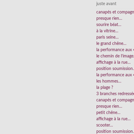
juste avant
canapés et compag
presque rien…
sourire béat…
à la vitrine…
paris seine…
le grand chêne…
la performance aux
le chemin de l’imag
affichage à la rue…
position soumissio
la performance aux 
les hommes…
la plage ?
3 branches redress
canapés et compag
presque rien…
petit chêne…
affichage à la rue…
scooter…
position soumissio