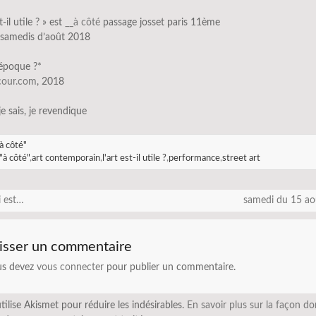
st-il utile ? » est
__à côté
passage josset paris 11ème
s samedis d’août 2018
’époque ?*
scour.com
, 2018
 je sais, je revendique
à côté"
"à côté"
,
art contemporain
,
l'art est-il utile ?
,
performance
,
street art
i est…
samedi du 15 a
isser un commentaire
us devez
vous connecter
pour publier un commentaire.
utilise Akismet pour réduire les indésirables.
En savoir plus sur la façon do