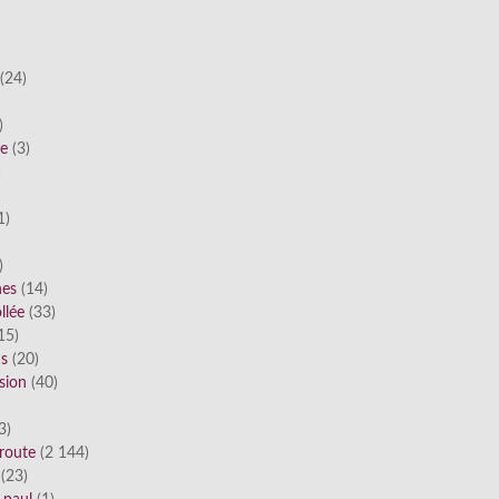
(24)
)
he
(3)
)
1)
)
nes
(14)
llée
(33)
15)
ds
(20)
sion
(40)
3)
route
(2 144)
(23)