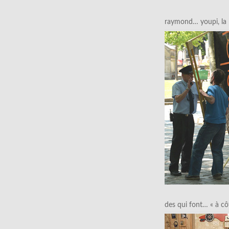
raymond… youpi, la p
des qui font… « à cô