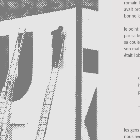
romain l
avait pr
bonne i
le point
par sa l
sa coule
son mat
était l’o
les gen
nous av