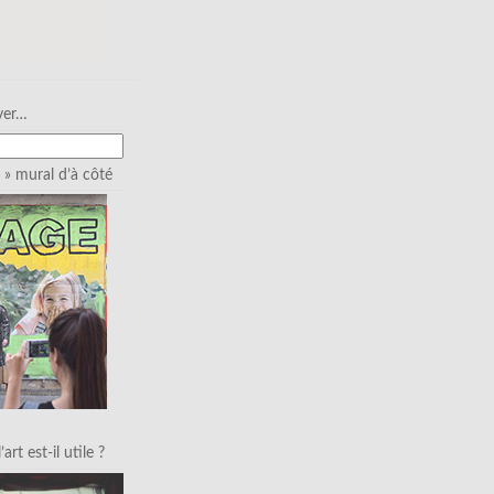
ver…
» mural d’à côté
art est-il utile ?