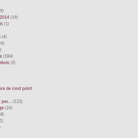
9)
 2014
(19)
is
(1)
)
s
(4)
6)
)
ue
(184)
ebois
(2)
ure de rond point
st pas…
(122)
ge
(24)
8)
1)
)
)