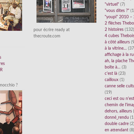
"virtuel"
(7)
"vous dites ?"
(1
"youpi" 2010 –
2 flèches Thebo
2 histoires
(132
pour écrire ready at
4 cubes Theboi
thecroute.com
à côté ailleurs
(9
à la vitrine…
(37
affichage à la r
s
ah, la plache Th
res
boîte à…
(3)
FR
c'est là
(23)
cailloux
(1)
inocchio ?
canne selle cult
(19)
ceci est ou n'e
chemin de l'ima
dehors, ailleurs
(
donné_rendu
(1
double cadre
(2
en attendant
(8