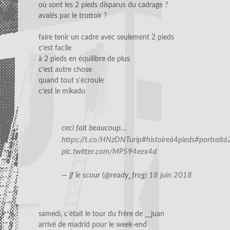
où sont les 2 pieds disparus du cadrage ?
avalés par le trottoir ?
faire tenir un cadre avec seulement 2 pieds
c’est facile
à 2 pieds en équilibre de plus
c’est autre chose
quand tout s’écroule
c’est le mikado
ceci fait beaucoup…
https://t.co/HNzDNTurip
#histoireà4pieds
#portraità
pic.twitter.com/MP594eex4d
— jf le scour (@ready_frog)
18 juin 2018
samedi, c’était le tour du frère de __juan
arrivé de madrid pour le week-end