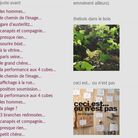
juste avant
emmènent ailleurs)
les hommes…
le chemin de l’image…
thebois dans le bois
gare d’austerlitz…
canapés et compagnie…
presque rien…
sourire béat…
à la vitrine…
paris seine…
le grand chêne…
la performance aux 4 cubes…
le chemin de l’image…
affichage à la rue…
ceci est… ou n’est pas
position soumission…
la performance aux 4 cubes
les hommes…
la plage ?
3 branches redressées…
canapés et compagnie…
presque rien…
petit chêne…