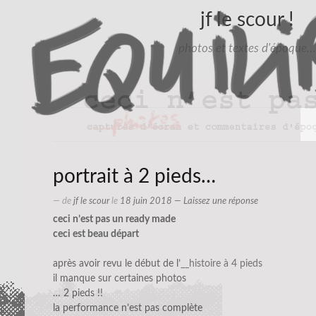
jf le scour !
photos et textes d'époque…
portrait à 2 pieds…
— de
jf le scour
le
18 juin 2018
—
Laissez une réponse
ceci n’est pas un ready made
ceci est beau départ
après avoir revu le début de l’
__histoire à 4 pieds
il manque sur certaines photos
… 2 pieds !!
la performance n’est pas complète