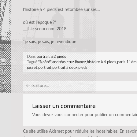
l’histoire à 4 pieds est retombée sur ses…
où est l’époque ?*
__jf-le-scour.com
, 2018
*je sais, je sais, je revendique
Dans
portrait à 2 pieds
Tagué
"à côté"
,
andréas cruz ibanez
,
histoire à 4 pieds
,
paris 11èm
josset
,
portrait
,
portrait à deux pieds
←
écriture…
Laisser un commentaire
Vous devez
vous connecter
pour publier un commentair
Ce site utilise Akismet pour réduire les indésirables.
En savoir