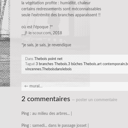
la végétation profite : humidité, chaleur
certains redressements sont méconnaissables
seule l’extrémité des branches apparaissent !!
où est l’époque ?*
__jf-le-scour.com
, 2018
*je sais, je sais, je revendique
Dans
Thebois point net
Tagué
3 branches Thebois
,
3 bûches Thebois
,
art contemporain
,
b
vincennes
,
Theboisdanslebois
←
mural…
2 commentaires
— poster un commentaire
Ping :
au milieu des arbres... |
Ping :
samedi... dans le passage josset |