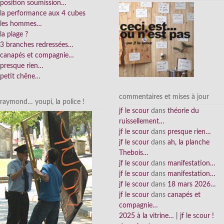
position soumission…
la performance aux 4 cubes
les hommes…
la plage ?
3 branches redressées…
canapés et compagnie…
presque rien…
petit chêne…
commentaires et mises à jour
raymond… youpi, la police !
jf le scour
dans
théorie du
ruissellement…
jf le scour
dans
presque rien…
jf le scour
dans
ah, la planche
Thebois…
jf le scour
dans
manifestation…
jf le scour
dans
manifestation…
jf le scour
dans
18 mars 2026…
jf le scour
dans
canapés et
compagnie…
2025 à la vitrine… | jf le scour !