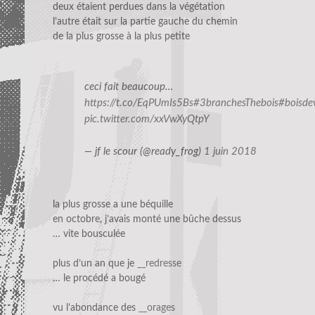
deux étaient perdues dans la végétation
l’autre était sur la partie gauche du chemin
de la plus grosse à la plus petite
ceci fait beaucoup…
https://t.co/EqPUmIs5Bs
#3branchesThebois
#boisde
pic.twitter.com/xxVwXyQtpY
— jf le scour (@ready_frog)
1 juin 2018
la plus grosse a une béquille
en octobre, j’avais monté une bûche dessus
… vite bousculée
plus d’un an que je
__redresse
… le procédé a bougé
vu l’abondance des
__orages