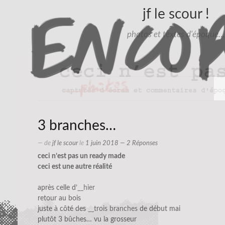
jf le scour !
photos et textes d'époque…
3 branches…
— de
jf le scour
le
1 juin 2018
— 2 Réponses
ceci n’est pas un ready made
ceci est une autre réalité
après celle d’
__hier
retour au bois
juste à côté des
__trois branches
de début mai
plutôt 3 bûches… vu la grosseur